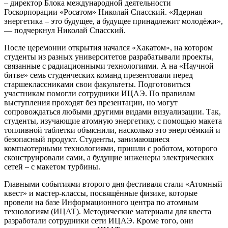
– директор Блока международной деятельности
Госкорпорации «Росатом» Николай Спасский. «Ядерная
энергетика – это будущее, а будущее принадлежит молодёжи»,
— подчеркнул Николай Спасский.
После церемонии открытия начался «Хакатом», на котором
студенты из разных университетов разрабатывали проекты,
связанные с радиационными технологиями. А на «Научной
битве» семь студенческих команд презентовали перед
старшеклассниками свои факультеты. Подготовиться
участникам помогли сотрудники ИЦАЭ. По правилам
выступления проходят без презентации, но могут
сопровождаться любыми другими видами визуализации. Так,
студенты, изучающие атомную энергетику, с помощью макета
топливной таблетки объяснили, насколько это энергоёмкий и
безопасный продукт. Студенты, занимающиеся
компьютерными технологиями, пришли с роботом, которого
сконструировали сами, а будущие инженеры электрических
сетей – с макетом турбины.
Главными событиями второго дня фестиваля стали «Атомный
квест» и мастер-классы, посвящённые физике, которые
провели на базе Информационного центра по атомным
технологиям (ИЦАТ). Методические материалы для квеста
разработали сотрудники сети ИЦАЭ. Кроме того, они