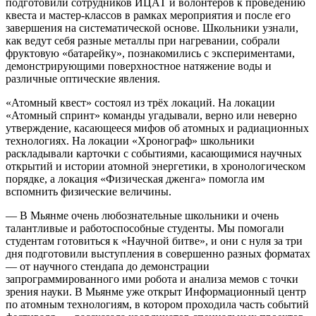
подготовили сотрудников ИЦАТ и волонтеров к проведению
квеста и мастер-классов в рамках мероприятия и после его
завершения на систематической основе. Школьники узнали,
как ведут себя разные металлы при нагревании, собрали
фруктовую «батарейку», познакомились с экспериментами,
демонстрирующими поверхностное натяжение воды и
различные оптические явления.
«Атомный квест» состоял из трёх локаций. На локации
«Атомный спринт» команды угадывали, верно или неверно
утверждение, касающееся мифов об атомных и радиационных
технологиях. На локации «Хронограф» школьники
раскладывали карточки с событиями, касающимися научных
открытий и истории атомной энергетики, в хронологическом
порядке, а локация «Физическая дженга» помогла им
вспомнить физические величины.
— В Мьянме очень любознательные школьники и очень
талантливые и работоспособные студенты. Мы помогали
студентам готовиться к «Научной битве», и они с нуля за три
дня подготовили выступления в совершенно разных форматах
— от научного стендапа до демонстрации
запрограммированного ими робота и анализа мемов с точки
зрения науки. В Мьянме уже открыт Информационный центр
по атомным технологиям, в котором проходила часть событий