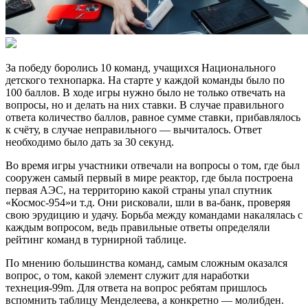
За победу боролись 10 команд, учащихся Национального
детского технопарка. На старте у каждой команды было по
100 баллов. В ходе игры нужно было не только отвечать на
вопросы, но и делать на них ставки. В случае правильного
ответа количество баллов, равное сумме ставки, прибавлялось
к счёту, в случае неправильного — вычиталось. Ответ
необходимо было дать за 30 секунд.
Во время игры участники отвечали на вопросы о том, где был
сооружен самый первый в мире реактор, где была построена
первая АЭС, на территорию какой страны упал спутник
«Космос-954»и т.д. Они рисковали, шли в ва-банк, проверяя
свою эрудицию и удачу. Борьба между командами накалялась с
каждым вопросом, ведь правильные ответы определяли
рейтинг команд в турнирной таблице.
По мнению большинства команд, самым сложным оказался
вопрос, о том, какой элемент служит для наработки
технеция-99m. Для ответа на вопрос ребятам пришлось
вспомнить таблицу Менделеева, а конкретно — молибден.