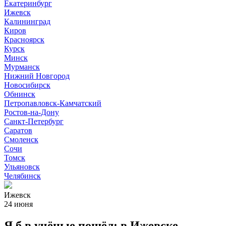
Екатеринбург
Ижевск
Калининград
Киров
Красноярск
Курск
Минск
Мурманск
Нижний Новгород
Новосибирск
Обнинск
Петропавловск-Камчатский
Ростов-на-Дону
Санкт-Петербург
Саратов
Смоленск
Сочи
Томск
Ульяновск
Челябинск
Ижевск
24 июня
Я б в учёные пошёл: в Ижевске