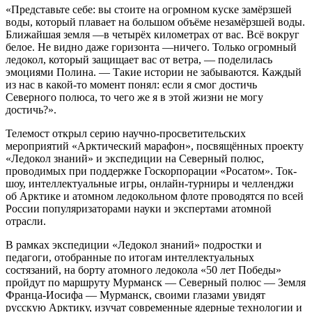
«Представьте себе: вы стоите на огромном куске замёрзшей
воды, который плавает на большом объёме незамёрзшей воды.
Ближайшая земля —в четырёх километрах от вас. Всё вокруг
белое. Не видно даже горизонта —ничего. Только огромный
ледокол, который защищает вас от ветра, — поделилась
эмоциями Полина. — Такие истории не забываются. Каждый
из нас в какой-то момент понял: если я смог достичь
Северного полюса, то чего же я в этой жизни не могу
достичь?».
Телемост открыл серию научно-просветительских
мероприятий «Арктический марафон», посвящённых проекту
«Ледокол знаний» и экспедиции на Северный полюс,
проводимых при поддержке Госкорпорации «Росатом». Ток-
шоу, интеллектуальные игры, онлайн-турниры и челленджи
об Арктике и атомном ледокольном флоте проводятся по всей
России популяризаторами науки и экспертами атомной
отрасли.
В рамках экспедиции «Ледокол знаний» подростки и
педагоги, отобранные по итогам интеллектуальных
состязаний, на борту атомного ледокола «50 лет Победы»
пройдут по маршруту Мурманск — Северный полюс — Земля
Франца-Иосифа — Мурманск, своими глазами увидят
русскую Арктику, изучат современные ядерные технологии и