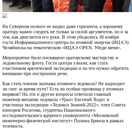
На Северном полюсе не видно даже горизонта, а хорошему
оратору важно следить не только за силой аргументов, но и за
тем, как двигаются его руки. В этом убедились 30 ноября
гости Информационного центра по атомной энергии (ИЦАЭ)
Челябинска на тематическом «ИЦАЭ OPEN. Убеди меня».
Мероприятие было посвящено ораторскому мастерству и
ледокольному флоту. Гости центра узнали, как стать
участником арктической экспедиции и на что нужно обратить
внимание при построении речи.
Как стать членом экипажа атомного ледокола? Не надоедает
ли снег за время пути? Есть ли особые прозвища у атомных
моряков? На эти и другие вопросы ответили главный
инженер-механик ледокола «Урал» Евгений Ходус и
участница экспедиции «Ледокол Знаний-2022», член Совета
юниоров Росатома, студентка Национального
исследовательского ядерного университета «Московский
инженерно-физический институт» Полина Бринза в рамках
телемоста.