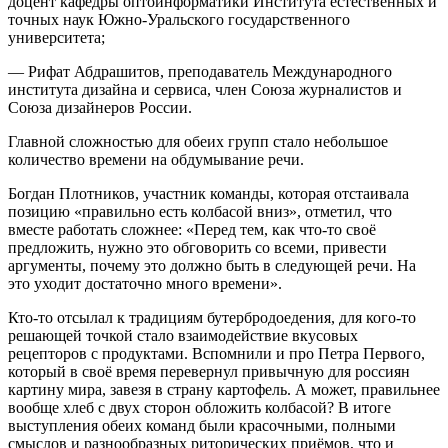
доцент кафедры оптоинформатики Института естественных и
точных наук Южно-Уральского государственного
университета;
— Рифат Абдрашитов, преподаватель Международного
института дизайна и сервиса, член Союза журналистов и
Союза дизайнеров России.
Главной сложностью для обеих групп стало небольшое
количество времени на обдумывание речи.
Богдан Плотников, участник команды, которая отстаивала
позицию «правильно есть колбасой вниз», отметил, что
вместе работать сложнее: «Перед тем, как что-то своё
предложить, нужно это обговорить со всеми, привести
аргументы, почему это должно быть в следующей речи. На
это уходит достаточно много времени».
Кто-то отсылал к традициям бутербродоедения, для кого-то
решающей точкой стало взаимодействие вкусовых
рецепторов с продуктами. Вспомнили и про Петра Первого,
который в своё время перевернул привычную для россиян
картину мира, завезя в страну картофель. А может, правильнее
вообще хлеб с двух сторон обложить колбасой? В итоге
выступления обеих команд были красочными, полными
смыслов и разнообразных риторических приёмов, что и