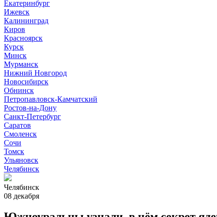
Екатеринбург
Ижевск
Калининград
Киров
Красноярск
Курск
Минск
Мурманск
Нижний Новгород
Новосибирск
Обнинск
Петропавловск-Камчатский
Ростов-на-Дону
Санкт-Петербург
Саратов
Смоленск
Сочи
Томск
Ульяновск
Челябинск
Челябинск
08 декабря
Южноуральцы узнали, в чём секрет яде