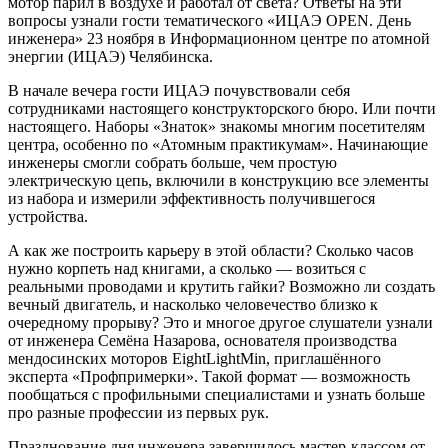
мотор парил в воздухе и работал от света? Ответы на эти
вопросы узнали гости тематического «ИЦАЭ OPEN. День
инженера» 23 ноября в Информационном центре по атомной
энергии (ИЦАЭ) Челябинска.
В начале вечера гости ИЦАЭ почувствовали себя
сотрудниками настоящего конструкторского бюро. Или почти
настоящего. Наборы «Знаток» знакомы многим посетителям
центра, особенно по «Атомным практикумам». Начинающие
инженеры смогли собрать больше, чем простую
электрическую цепь, включили в конструкцию все элементы
из набора и измерили эффективность получившегося
устройства.
А как же построить карьеру в этой области? Сколько часов
нужно корпеть над книгами, а сколько — возиться с
реальными проводами и крутить гайки? Возможно ли создать
вечный двигатель, и насколько человечество близко к
очередному прорыву? Это и многое другое слушатели узнали
от инженера Семёна Назарова, основателя производства
мендосинских моторов EightLightMin, приглашённого
эксперта «Профпримерки». Такой формат — возможность
пообщаться с профильными специалистами и узнать больше
про разные профессии из первых рук.
Празднование дня инженера завершилось мастер-классом от