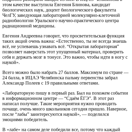
этом качестве выступила Евгения Блинова, кандидат
биологических наук, доцент биологического факультета
ЧелГУ, заведующая лабораторией молекулярно-клеточной
радиобиологии Уральского научно-практического центра
радиационной медицины.
Евгения Андреевна говорит, что просветительская функция
таких акций очень важна: «Естественно, ты не всегда знаешь
всё, не успеваешь узнавать всё. “Открытая лабораторная”
позволяет наверстать этот упущенный материал, проверить
себя и держать мозг в тонусе. Это важно, чтобы идти в ногу с
наукой».
Всего можно было набрать 27 баллов. Максимум по стране —
24 балла, в ИЦАЭ Челябинска пальму первенства забрал
Александр Полеев с 19 правильными ответами.
«Лабораторную пишу в первый раз. Был на похожем событии
в информационном центре — “Сдаём ЁГЭ”. В этот раз
написал получше. Такие мероприятия нужно проводить
почаще, очень много школьников сегодня пришло. Наверное,
после “лабы” заинтересуются наукой», — поделился
эмоциями победитель.
В «лабе» на самом деле победили все, потому что каждый