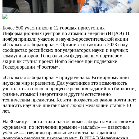
Более 500 участников в 12 городах присутствия
Информационных центров по атомной энергии (ИЦАЭ) 11
ноября приняли участие в научно-просветительской акции
«Открытая лабораторная». Организатор акции в 2023 году —
сообщество российских популяризаторов науки и научных
коммуникаторов. Генеральным федеральным партнёром
акции выступил проект Homo Science при поддержке
Госкорпорации «Росатом».
«Открытая лабораторная» приурочена ко Всемирному дню
науки за мир и развитие. Для участников это возможность
узнать что-то новое в процессе решения заданий по биологии,
физике, атомной энергетике и другим естественно-
техническим предметам. Кстати, возрастных рамок почти нет:
написать научный диктант мог любой желающий старше 10
лет.
На 30 минут гости стали настоящими лаборантами со своими
журналами, по истечении времени «завлабы» — известные
учёные — озвучили правильные ответы на задания и
подробно разобрали каждое из них. В ИЦАЭ Челябинска в