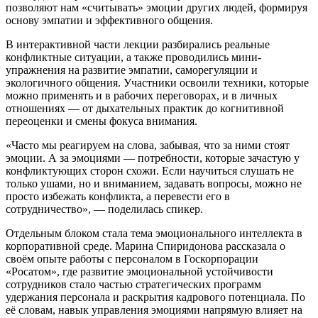
позволяют нам «считывать» эмоции других людей, формируя
основу эмпатии и эффективного общения.
В интерактивной части лекции разбирались реальные
конфликтные ситуации, а также проводились мини-
упражнения на развитие эмпатии, саморегуляции и
экологичного общения. Участники освоили техники, которые
можно применять и в рабочих переговорах, и в личных
отношениях — от дыхательных практик до когнитивной
переоценки и смены фокуса внимания.
«Часто мы реагируем на слова, забывая, что за ними стоят
эмоции. А за эмоциями — потребности, которые зачастую у
конфликтующих сторон схожи. Если научиться слушать не
только ушами, но и вниманием, задавать вопросы, можно не
просто избежать конфликта, а перевести его в
сотрудничество», — поделилась спикер.
Отдельным блоком стала тема эмоционального интеллекта в
корпоративной среде. Марина Спиридонова рассказала о
своём опыте работы с персоналом в Госкорпорации
«Росатом», где развитие эмоциональной устойчивости
сотрудников стало частью стратегических программ
удержания персонала и раскрытия кадрового потенциала. По
её словам, навык управления эмоциями напрямую влияет на