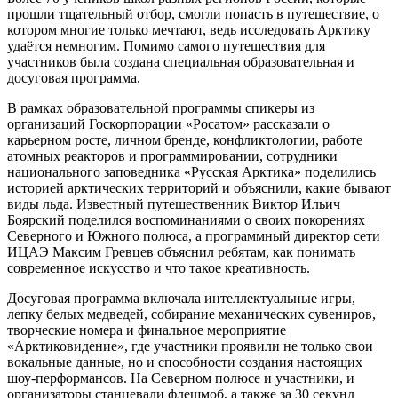
прошли тщательный отбор, смогли попасть в путешествие, о
котором многие только мечтают, ведь исследовать Арктику
удаётся немногим. Помимо самого путешествия для
участников была создана специальная образовательная и
досуговая программа.
В рамках образовательной программы спикеры из
организаций Госкорпорации «Росатом» рассказали о
карьерном росте, личном бренде, конфликтологии, работе
атомных реакторов и программировании, сотрудники
национального заповедника «Русская Арктика» поделились
историей арктических территорий и объяснили, какие бывают
виды льда. Известный путешественник Виктор Ильич
Боярский поделился воспоминаниями о своих покорениях
Северного и Южного полюса, а программный директор сети
ИЦАЭ Максим Гревцев объяснил ребятам, как понимать
современное искусство и что такое креативность.
Досуговая программа включала интеллектуальные игры,
лепку белых медведей, собирание механических сувениров,
творческие номера и финальное мероприятие
«Арктиковидение», где участники проявили не только свои
вокальные данные, но и способности создания настоящих
шоу-перформансов. На Северном полюсе и участники, и
организаторы станцевали флешмоб, а также за 30 секунд