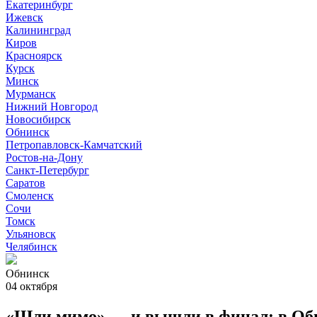
Екатеринбург
Ижевск
Калининград
Киров
Красноярск
Курск
Минск
Мурманск
Нижний Новгород
Новосибирск
Обнинск
Петропавловск-Камчатский
Ростов-на-Дону
Санкт-Петербург
Саратов
Смоленск
Сочи
Томск
Ульяновск
Челябинск
Обнинск
04 октября
«Шли мимо» — и вышли в финал: в Об