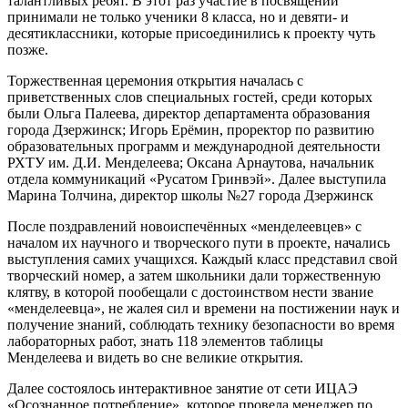
талантливых ребят. В этот раз участие в посвящении
принимали не только ученики 8 класса, но и девяти- и
десятиклассники, которые присоединились к проекту чуть
позже.
Торжественная церемония открытия началась с
приветственных слов специальных гостей, среди которых
были Ольга Палеева, директор департамента образования
города Дзержинск; Игорь Ерёмин, проректор по развитию
образовательных программ и международной деятельности
РХТУ им. Д.И. Менделеева; Оксана Арнаутова, начальник
отдела коммуникаций «Русатом Гринвэй». Далее выступила
Марина Толчина, директор школы №27 города Дзержинск
После поздравлений новоиспечённых «менделеевцев» с
началом их научного и творческого пути в проекте, начались
выступления самих учащихся. Каждый класс представил свой
творческий номер, а затем школьники дали торжественную
клятву, в которой пообещали с достоинством нести звание
«менделеевца», не жалея сил и времени на постижении наук и
получение знаний, соблюдать технику безопасности во время
лабораторных работ, знать 118 элементов таблицы
Менделеева и видеть во сне великие открытия.
Далее состоялось интерактивное занятие от сети ИЦАЭ
«Осознанное потребление», которое провела менеджер по