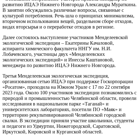
развитию ИЦАЭ Нижнего Новгорода Александра Мураткина.
В занятии обсуждались различные вопросы, связанные с
культурой потребления. Речь шла о принципах минимализма,
вторичном использовании вещей, раздельном сборе отходов,
видах вторсырья и о переработке отходов в регионе.
Далее состоялось выступление участников Менделеевской
экологической экспедиции – Екатерины Качаловой,
аспиранта химического факультета ННГУ им. Н.И.
Лобачевского, участницы двух «Менделеевских
экологических экспедиций» и Инессы Каштановой,
менеджера по развитию ИЦАЭ Нижнего Новгорода.
Третья Менделеевская экологическая экспедиция,
организованная сетью ИЦАЭ при поддержке Госкорпорации
«Росатом», проходила на Южном Урале с 17 по 22 сентября
2023 года. Около 100 участников экспедиции познакомились с
природой и промышленностью Челябинской области, провели
исследования в национальном парке «Таганай» и
университетских лабораториях, посетили ПО «Маяк» и
территорию рекультивированной Челябинской городской
свалки. В экспедиции приняли участие школьники, студенты
и педагоги из Удмуртии, Нижегородской, Саратовской,
Иркутской, Кировской и Курганской областей.