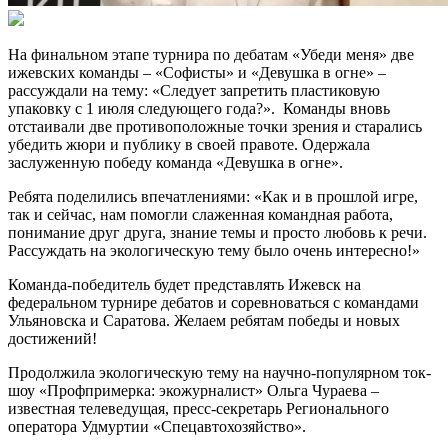
На финальном этапе турнира по дебатам «Убеди меня» две
ижевских команды – «Софисты» и «Девушка в огне» –
рассуждали на тему: «Следует запретить пластиковую
упаковку с 1 июля следующего года?». Команды вновь
отстаивали две противоположные точки зрения и старались
убедить жюри и публику в своей правоте. Одержала
заслуженную победу команда «Девушка в огне».
Ребята поделились впечатлениями: «Как и в прошлой игре,
так и сейчас, нам помогли слаженная командная работа,
понимание друг друга, знание темы и просто любовь к речи.
Рассуждать на экологическую тему было очень интересно!»
Команда-победитель будет представлять Ижевск на
федеральном турнире дебатов и соревноваться с командами
Ульяновска и Саратова. Желаем ребятам победы и новых
достижений!
Продолжила экологическую тему на научно-популярном ток-
шоу «Профпримерка: экожурналист» Ольга Чураева –
известная телеведущая, пресс-секретарь Регионального
оператора Удмуртии «Спецавтохозяйство».