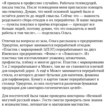
«Я пришла в профессию случайно. Работала телеведущей,
писала тексты. После телевидения меня пригласили освещать
эко-тематику. Думаю, что моей основной задачей было и
остаётся донести до людей смыслы. Сейчас это — важность
раздельного сбора отходов и их переработки. В наши экодома
— пункты покупки и приёма вторсырья — приходит все
больше людей, поэтому думаю, что это показатель и моей
работы в том числе», — поделилась Ольга.
Отвечая на вопросы из зала, Ольга рассказала о предприятиях
Удмуртии, которые занимаются переработкой отходов:
«Пластик с маркировкой 1(ПЭТ) перерабатывают на двух
Ижевских предприятиях: «Флекс» и «Локопласт». Из
пластика там изготавливают упаковку, штакетники,
профлисты, плёнку и многое другое. Пластик с маркировками
5 и 2 перерабатывают в Можге, там же он становится плиткой
для покрытий дорог. А ещё в Можге занимаются переработкой
стекла, из которого делают бутылки для напитков, флаконы
для парфюмерии. Бумагу и картон также перерабатывают в
столице Удмуртии, из них получается различная бумажная
продукция для санитарно-гигиенических целей».
Для посетителей была также проведена викторина «Великий
могучий русский язык». Гости смогли проверить свои знания
в журналистике, литературе и ораторском мастерстве.