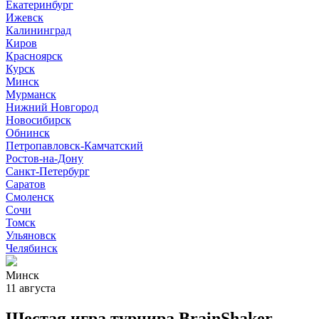
Екатеринбург
Ижевск
Калининград
Киров
Красноярск
Курск
Минск
Мурманск
Нижний Новгород
Новосибирск
Обнинск
Петропавловск-Камчатский
Ростов-на-Дону
Санкт-Петербург
Саратов
Смоленск
Сочи
Томск
Ульяновск
Челябинск
Минск
11 августа
Шестая игра турнира BrainShaker