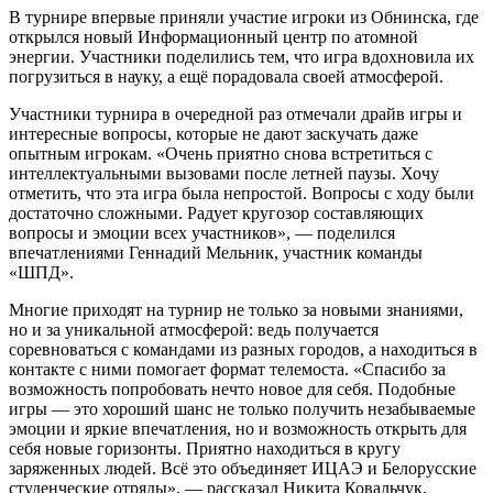
В турнире впервые приняли участие игроки из Обнинска, где
открылся новый Информационный центр по атомной
энергии. Участники поделились тем, что игра вдохновила их
погрузиться в науку, а ещё порадовала своей атмосферой.
Участники турнира в очередной раз отмечали драйв игры и
интересные вопросы, которые не дают заскучать даже
опытным игрокам. «Очень приятно снова встретиться с
интеллектуальными вызовами после летней паузы. Хочу
отметить, что эта игра была непростой. Вопросы с ходу были
достаточно сложными. Радует кругозор составляющих
вопросы и эмоции всех участников», — поделился
впечатлениями Геннадий Мельник, участник команды
«ШПД».
Многие приходят на турнир не только за новыми знаниями,
но и за уникальной атмосферой: ведь получается
соревноваться с командами из разных городов, а находиться в
контакте с ними помогает формат телемоста. «Спасибо за
возможность попробовать нечто новое для себя. Подобные
игры — это хороший шанс не только получить незабываемые
эмоции и яркие впечатления, но и возможность открыть для
себя новые горизонты. Приятно находиться в кругу
заряженных людей. Всё это объединяет ИЦАЭ и Белорусские
студенческие отряды», — рассказал Никита Ковальчук,