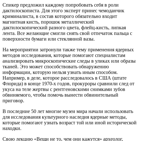
Спикер предложил каждому попробовать себя в роли
дактилоскописта. Для этого эксперт принес чемоданчик
криминалиста, в состав которого обязательно входит
магнитная кисть, порошок металлический
дактилоскопический разного цвета, флейц-кисть, липкая
лента. Все желающие смогли снять свой отпечаток пальца с
поверхности бумаги или стеклянной вазы.
На мероприятии затронули также тему применения ядерных
методов исследования, которые помогают специалистам
анализировать микроскопические следы в уликах или образы
тканей. Это может способствовать обнаружению
информации, которую нельзя узнать иным способом.
Например, в деле, которое расследовалось в США (штате
Флорида) в конце 1970-х годов, прокуроры сравнили след от
укуса на теле жертвы с рентгеновскими снимками зубов
обвиняемого, чтобы помочь вынести обвинительный
приговор.
В последние 50 лет многие музеи мира начали использовать
для исследования культурного наследия ядерные методы,
которые помогают узнать возраст той или иной исторической
находки.
Свою лекцию «Вещи не то, чем они кажутся» археолог,