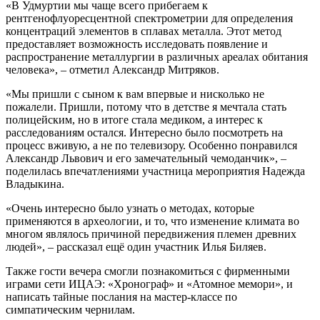
«В Удмуртии мы чаще всего прибегаем к
рентгенофлуоресцентной спектрометрии для определения
концентраций элементов в сплавах металла. Этот метод
предоставляет возможность исследовать появление и
распространение металлургии в различных ареалах обитания
человека», – отметил Александр Митряков.
«Мы пришли с сыном к вам впервые и нисколько не
пожалели. Пришли, потому что в детстве я мечтала стать
полицейским, но в итоге стала медиком, а интерес к
расследованиям остался. Интересно было посмотреть на
процесс вживую, а не по телевизору. Особенно понравился
Александр Львович и его замечательный чемоданчик», –
поделилась впечатлениями участница мероприятия Надежда
Владыкина.
«Очень интересно было узнать о методах, которые
применяются в археологии, и то, что изменение климата во
многом являлось причиной передвижения племен древних
людей», – рассказал ещё один участник Илья Биляев.
Также гости вечера смогли познакомиться с фирменными
играми сети ИЦАЭ: «Хронограф» и «Атомное мемори», и
написать тайные послания на мастер-классе по
симпатическим чернилам.