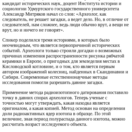
кандидат исторических наук, доцент Института истории и
социологии Удмуртского государственного университета
Александр Митряков начал со слов: «Археолог, как
следователь, не решает загадки, а ведет дело. Но, в отличие от
следователей, нам сложнее, ведь люди обычно врут, а вещи не
врут, но и ничего не говорят».
Спикер поделился тремя историями, в которых было
неочевидным, что является первопричиной исторических
событий. Археологи только строили догадки о возможных
причинах изменения распространенности рисунка рябчатой
керамики в Европе, о пригодных для земледелия местах в
Кисловодской котловине, и о том, кто является первым
автором изображений колесниц, найденных в Скандинавии и
Сибири. Современные естественнонаучные методы
исследования помогли разрешить давние загадки.
Применение метода радиоизотопного датирования поставило
точку в давних спорах археологов. Теперь ученые с
точностью могут утверждать, какая находка является
оригиналом, а какая копией. Метод основан на определении
доли радиоактивных ядер изотопа в образце. По этой
величине, зная период полураспада данного изотопа, можно
рассчитать возраст исследуемого объекта.