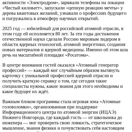
активности «Электродром», заряжали телефоны на локации
«Чистый киловатт», запускали «цепную реакцию мечты» у
дерева квантовых желаний, узнавали о профессиях будущего
и погружались в атмосферу научных открытий.
2025 год — юбилейный для российской атомной отрасли, в
этом году ей исполняется 80 лет. За эти годы достижения
отечественной науки сделали Россию мировым лидером в
области ядерных технологий, атомной энергетики, создания
новых материалов и ядерной медицины. Именно об этом шла
речь на масштабной площадке «Росатома».
В центре внимания гостей оказался «Атомный генератор
профессий» — каждый мог случайным образом вытянуть
карточку с уникальной профессией ядерной отрасли и
получить краткую справку о том, где сегодня такие
специалисты нужны, какие знания для этого необходимы и
какое будущее их ждёт.
Важным блоком программы стала игровая зона «Атомные
головоломки», организованная при поддержке
Информационного центра по атомной энергии (ИЦАЭ)
Нижнего Новгорода, где каждый гость — от школьника до
инженера — мог проверить свою ловкость, стратегическое
мышление, знания физики и почувствовать себя настоящим