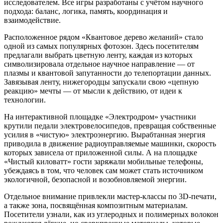
исследователем. Все игры разработаны с учётом научного
подхода: баланс, логика, память, координация и
взаимодействие.
Расположенное рядом «Квантовое дерево желаний» стало
одной из самых популярных фотозон. Здесь посетителям
предлагали выбрать цветную ленту, каждая из которых
символизировала отдельное научное направление — от
плазмы и квантовой запутанности до телепортации данных.
Завязывая ленту, нижегородцы запускали свою «цепную
реакцию» мечты — от мысли к действию, от идеи к
технологии.
На интерактивной площадке «Электродром» участники
крутили педали электровелосипедов, превращая собственные
усилия в «чистую» электроэнергию. Вырабтанная энергия
приводила в движение радиоуправляемые машинки, скорость
которых зависела от приложенной силы. А на площадке
«Чистый киловатт» гости заряжали мобильные телефоны,
убеждаясь в том, что человек сам может стать источником
экологичной, безопасной и возобновляемой энергии.
Отдельное внимание привлекли мастер-классы по 3D-печати,
а также зона, посвящённая композитным материалам.
Посетители узнали, как из углеродных и полимерных волокон