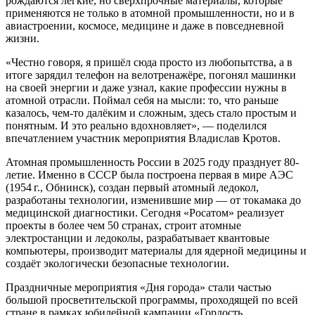
рождаются лёгкие, но сверхпрочные материалы, которые
применяются не только в атомной промышленности, но и в
авиастроении, космосе, медицине и даже в повседневной
жизни.
«Честно говоря, я пришёл сюда просто из любопытства, а в
итоге зарядил телефон на велотренажёре, погонял машинки
на своей энергии и даже узнал, какие профессии нужны в
атомной отрасли. Поймал себя на мысли: то, что раньше
казалось, чем‑то далёким и сложным, здесь стало простым и
понятным. И это реально вдохновляет», — поделился
впечатлением участник мероприятия Владислав Кротов.
Атомная промышленность России в 2025 году празднует 80-
летие. Именно в СССР была построена первая в мире АЭС
(1954 г., Обнинск), создан первый атомный ледокол,
разработаны технологии, изменившие мир — от токамака до
медицинской диагностики. Сегодня «Росатом» реализует
проекты в более чем 50 странах, строит атомные
электростанции и ледоколы, разрабатывает квантовые
компьютеры, производит материалы для ядерной медицины и
создаёт экологически безопасные технологии.
Праздничные мероприятия «Дня города» стали частью
большой просветительской программы, проходящей по всей
стране в рамках юбилейной кампании «Гордость.