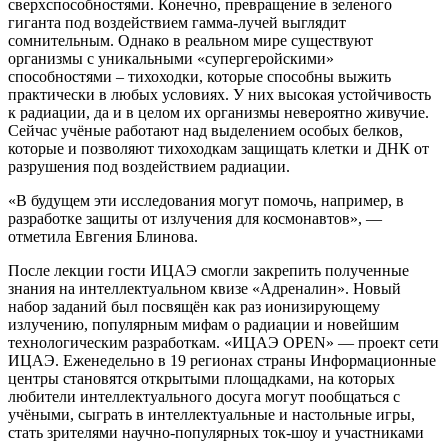
сверхспособностями. Конечно, превращение в зеленого
гиганта под воздействием гамма-лучей выглядит
сомнительным. Однако в реальном мире существуют
организмы с уникальными «супергеройскими»
способностями – тихоходки, которые способны выжить
практически в любых условиях. У них высокая устойчивость
к радиации, да и в целом их организмы невероятно живучие.
Сейчас учёные работают над выделением особых белков,
которые и позволяют тихоходкам защищать клетки и ДНК от
разрушения под воздействием радиации.
«В будущем эти исследования могут помочь, например, в
разработке защиты от излучения для космонавтов», —
отметила Евгения Блинова.
После лекции гости ИЦАЭ смогли закрепить полученные
знания на интеллектуальном квизе «Адреналин». Новый
набор заданий был посвящён как раз ионизирующему
излучению, популярным мифам о радиации и новейшим
технологическим разработкам. «ИЦАЭ OPEN» — проект сети
ИЦАЭ. Еженедельно в 19 регионах страны Информационные
центры становятся открытыми площадками, на которых
любители интеллектуального досуга могут пообщаться с
учёными, сыграть в интеллектуальные и настольные игры,
стать зрителями научно-популярных ток-шоу и участниками