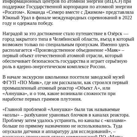
Информационных центров по атомной энергии (ИЦАЭ) при
поддержке Государственной корпорации по атомной энергии
«Росатом». Команда «Семеро вместе с Джимом» представляла
Южный Урал в финале международных соревнований в 2022
году и одержала победу.
Наградой за это достижение стало путешествие в Озёрск —
город закрытого типа в Челябинской области, въезд в который
возможен только по специальным пропускам. Именно здесь
располагается «Производственное объединение «Маяк» –
первый объект отечественной атомной отрасли, который
обеспечивает безопасность государства и играет серьёзную
роль в ядерно-энергетическом комплексе России.
В начале экскурсии школьники посетили заводской музей
ФГУП «ПО Маяк», где им рассказали, как строился первый
промышленный атомный реактор «Объект А», или
«Аннушка», и о том, какие возникали сложности при
наработке первых граммов плутония.
«Главной проблемой «Аннушки» были так называемые
«козлы» – разбухание урановых блочков в каналах реактора.
Проблему затем удалось устранить, но каналы с «козлами»
больше по прямому назначению не использовались. Туда
опускали датчики и аппаратуру для исследований», –
рассказала специалист отдела коммуникаций ПО «Маяк»