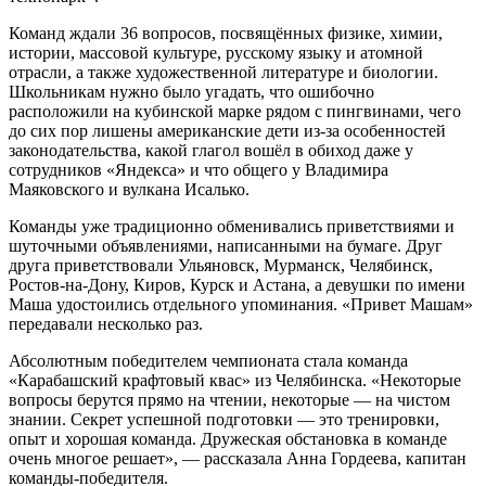
Команд ждали 36 вопросов, посвящённых физике, химии,
истории, массовой культуре, русскому языку и атомной
отрасли, а также художественной литературе и биологии.
Школьникам нужно было угадать, что ошибочно
расположили на кубинской марке рядом с пингвинами, чего
до сих пор лишены американские дети из-за особенностей
законодательства, какой глагол вошёл в обиход даже у
сотрудников «Яндекса» и что общего у Владимира
Маяковского и вулкана Исалько.
Команды уже традиционно обменивались приветствиями и
шуточными объявлениями, написанными на бумаге. Друг
друга приветствовали Ульяновск, Мурманск, Челябинск,
Ростов-на-Дону, Киров, Курск и Астана, а девушки по имени
Маша удостоились отдельного упоминания. «Привет Машам»
передавали несколько раз.
Абсолютным победителем чемпионата стала команда
«Карабашский крафтовый квас» из Челябинска. «Некоторые
вопросы берутся прямо на чтении, некоторые — на чистом
знании. Секрет успешной подготовки — это тренировки,
опыт и хорошая команда. Дружеская обстановка в команде
очень многое решает», — рассказала Анна Гордеева, капитан
команды-победителя.