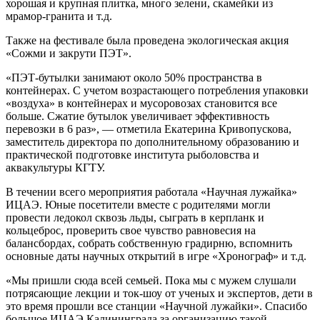
хорошая и крупная плитка, много зелени, скамейки из
мрамор-гранита и т.д.
Также на фестивале была проведена экологическая акция
«Сожми и закрути ПЭТ».
«ПЭТ-бутылки занимают около 50% пространства в
контейнерах. С учетом возрастающего потребления упаковки
«воздуха» в контейнерах и мусоровозах становится все
больше. Сжатие бутылок увеличивает эффективность
перевозки в 6 раз», — отметила Екатерина Кривопускова,
заместитель директора по дополнительному образованию и
практической подготовке института рыболовства и
аквакультуры КГТУ.
В течении всего мероприятия работала «Научная лужайка»
ИЦАЭ. Юные посетители вместе с родителями могли
провести ледокол сквозь льды, сыграть в керпланк и
кольцеброс, проверить свое чувство равновесия на
балансбордах, собрать собственную градирню, вспомнить
основные даты научных открытий в игре «Хронограф» и т.д.
«Мы пришли сюда всей семьей. Пока мы с мужем слушали
потрясающие лекции и ток-шоу от ученых и экспертов, дети в
это время прошли все станции «Научной лужайки». Спасибо
большое ИЦАЭ Калининграда за организацию такой