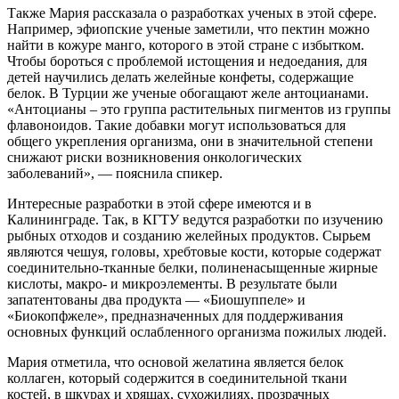
Также Мария рассказала о разработках ученых в этой сфере.
Например, эфиопские ученые заметили, что пектин можно
найти в кожуре манго, которого в этой стране с избытком.
Чтобы бороться с проблемой истощения и недоедания, для
детей научились делать желейные конфеты, содержащие
белок. В Турции же ученые обогащают желе антоцианами.
«Антоцианы – это группа растительных пигментов из группы
флавоноидов. Такие добавки могут использоваться для
общего укрепления организма, они в значительной степени
снижают риски возникновения онкологических
заболеваний», — пояснила спикер.
Интересные разработки в этой сфере имеются и в
Калининграде. Так, в КГТУ ведутся разработки по изучению
рыбных отходов и созданию желейных продуктов. Сырьем
являются чешуя, головы, хребтовые кости, которые содержат
соединительно-тканные белки, полиненасыщенные жирные
кислоты, макро- и микроэлементы. В результате были
запатентованы два продукта — «Биошуппеле» и
«Биокопфжеле», предназначенных для поддерживания
основных функций ослабленного организма пожилых людей.
Мария отметила, что основой желатина является белок
коллаген, который содержится в соединительной ткани
костей, в шкурах и хрящах, сухожилиях, прозрачных