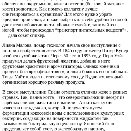
оболочках вокруг мышц, коже и оссеине (белковый матрикс
кости) животных. Как помочь коллагену лучше
синтезироваться в организме? Для этого нужно убрать
вредные привычки, а также выбрать для себя удобный способ
двигательной активности. «Больше гуляйте, занимайтесь
йогой, чтобы происходил “транспорт питательных веществ”»,
— дала совет спикер.
Лиана Малова, повар-технолог, начала свое выступление с
истории изобретения желе. В 1845 году инженер Питер Купер
изобрел сухой желатин. Через 50 лет, в 1895 году, Перл Уэйт
придумал делать фруктовый желатин, добавив в него
фруктовые красители и ароматизаторы. Однако конечный
продукт был ярко-фиолетовым, и люди боялись его пробовать.
Тогда Уайт продал патент своему соседу Вудворту, который
организовал хорошую рекламу продукта.
В своем выступлении Лиана отметила отличия желе в разных
странах. Так, панна-котта – это североитальянский десерт из
варёных сливок, желатина и ванили. Азиатская кухня
известна ната-де-коко, который получается путем
ферментации кокосовой воды с использованием культурных
бактерий, создающих на поверхности жидкостей так
называемою бактериальную целлюлозу. Японский ёкан
представляет собой густую желеобразную пастилу,