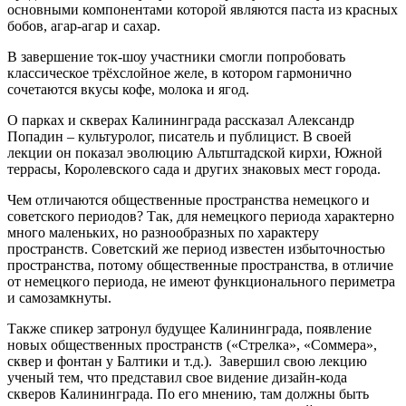
основными компонентами которой являются паста из красных
бобов, агар-агар и сахар.
В завершение ток-шоу участники смогли попробовать
классическое трёхслойное желе, в котором гармонично
сочетаются вкусы кофе, молока и ягод.
О парках и скверах Калининграда рассказал Александр
Попадин – культуролог, писатель и публицист. В своей
лекции он показал эволюцию Альтштадской кирхи, Южной
террасы, Королевского сада и других знаковых мест города.
Чем отличаются общественные пространства немецкого и
советского периодов? Так, для немецкого периода характерно
много маленьких, но разнообразных по характеру
пространств. Советский же период известен избыточностью
пространства, потому общественные пространства, в отличие
от немецкого периода, не имеют функционального периметра
и самозамкнуты.
Также спикер затронул будущее Калининграда, появление
новых общественных пространств («Стрелка», «Соммера»,
сквер и фонтан у Балтики и т.д.). Завершил свою лекцию
ученый тем, что представил свое видение дизайн-кода
скверов Калининграда. По его мнению, там должны быть