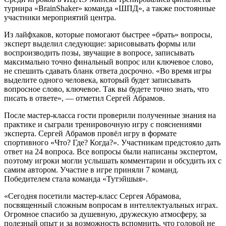
турнира «BrainShaker» команда «ШПД», а также постоянные
участники мероприятий центра.
Из лайфхаков, которые помогают быстрее «брать» вопросы,
эксперт выделил следующие: зарисовывать формы или
воспроизводить позы, звучащие в вопросе, записывать
максимально точно финальный вопрос или ключевое слово,
не спешить сдавать бланк ответа досрочно. «Во время игры
выделите одного человека, который будет записывать
вопросное слово, ключевое. Так вы будете точно знать, что
писать в ответе», — отметил Сергей Абрамов.
После мастер-класса гости проверили полученные знания на
практике и сыграли тренировочную игру с пояснениями
эксперта. Сергей Абрамов провёл игру в формате
спортивного «Что? Где? Когда?». Участникам предстояло дать
ответ на 24 вопроса. Все вопросы были написаны экспертом,
поэтому игроки могли услышать комментарии и обсудить их с
самим автором. Участие в игре приняли 7 команд.
Победителем стала команда «Тутэйшыя».
«Сегодня посетили мастер-класс Сергея Абрамова,
посвященный сложным вопросам в интеллектуальных играх.
Огромное спасибо за душевную, дружескую атмосферу, за
полезный опыт и за возможность вспомнить, что головой не