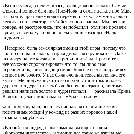
«Вынос мозга, в целом, класс, вообще здорово было. Самый
сложный вопрос был про Нью-Йорк, а самые легкие про Марс
и Солнце, про пешеходный переход и язык. Там много было
легких, а вот некоторые убийственно-сложные. Мы, честно
говоря, не расстроились, что не победили, отлично провели
время, спасибо!», – общие впечатления команды «Надо
подумать».
«Наверное, была самая яркая эмоция этой игры, потому что
части состава не было, и приходилось выкручиваться. Даже
несмотря на все косяки, мы третьи, призёры. Просто тут
невозможно спрогнозировать что-то: ты либо себя
переоценишь, либо недооценишь. Больше всего понравился
вопрос про золото. У нас была очень интересная логика его
взятия. Мы подумали, что это связано с пиритом, золотом
дураков, но дурак писать было бы очень странно, поэтому
решили написать золото и чудом попали», – рассказала Ирина
Валитова, участница команды «Усы Сталина».
Финал международного чемпионата вызвал множество
позитивных эмоций у команд из разных городов нашей
страны и зарубежья:
«Второй год подряд наша команда выходит в финал
«Формулы интеллекта», и эмоции всё такие же взрывные!