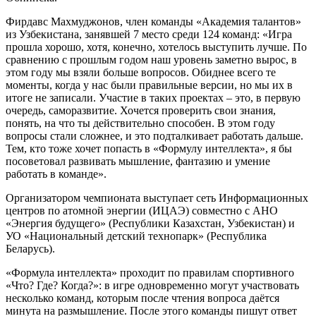
Фирдавс Махмуджонов, член команды «Академия талантов»
из Узбекистана, занявшей 7 место среди 124 команд: «Игра
прошла хорошо, хотя, конечно, хотелось выступить лучше. По
сравнению с прошлым годом наш уровень заметно вырос, в
этом году мы взяли больше вопросов. Обиднее всего те
моменты, когда у нас были правильные версии, но мы их в
итоге не записали. Участие в таких проектах – это, в первую
очередь, саморазвитие. Хочется проверить свои знания,
понять, на что ты действительно способен. В этом году
вопросы стали сложнее, и это подталкивает работать дальше.
Тем, кто тоже хочет попасть в «Формулу интеллекта», я бы
посоветовал развивать мышление, фантазию и умение
работать в команде».
Организатором чемпионата выступает сеть Информационных
центров по атомной энергии (ИЦАЭ) совместно с АНО
«Энергия будущего» (Республики Казахстан, Узбекистан) и
УО «Национальный детский технопарк» (Республика
Беларусь).
«Формула интеллекта» проходит по правилам спортивного
«Что? Где? Когда?»: в игре одновременно могут участвовать
несколько команд, которым после чтения вопроса даётся
минута на размышление. После этого команды пишут ответ