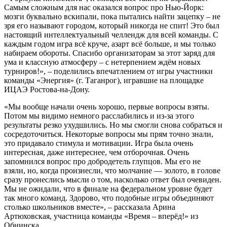
Самым сложным для нас оказался вопрос про Нью-Йорк:
мозги буквально вскипали, пока пытались найти зацепку – не
зря его называют городом, который никогда не спит! Это был
настоящий интеллектуальный челлендж для всей команды. С
каждым годом игра всё круче, азарт всё больше, и мы только
набираем обороты. Спасибо организаторам за этот заряд для
ума и классную атмосферу – с нетерпением ждём новых
турниров!», – поделились впечатлением от игры участники
команды «Энергия» (г. Таганрог), игравшие на площадке
ИЦАЭ Ростова-на-Дону.
«Мы вообще начали очень хорошо, первые вопросы взяты.
Потом мы видимо немного расслабились и из-за этого
результаты резко ухудшились. Но мы смогли снова собраться и
сосредоточиться. Некоторые вопросы мы прям точно знали,
это придавало стимула и мотивации. Игра была очень
интересная, даже интереснее, чем отборочная. Очень
запомнился вопрос про добродетель глупцов. Мы его не
взяли, но, когда произнесли, что молчание — золото, в голове
сразу пронеслись мысли о том, насколько ответ был очевиден.
Мы не ожидали, что в финале на федеральном уровне будет
так много команд. Здорово, что подобные игры объединяют
столько школьников вместе», – рассказала Арина
Артюховская, участница команды «Время – вперёд!» из
Обнинска.