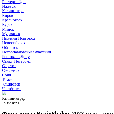
Екатеринбург
Ижевск
Калининград
Киров
Красноярск
Курск
Минск
Мурманск
Нижний Новгород
Новосибирск
Обнинск
Петропавловск-Камчатский
Ростов-на-Дону
Санкт-Петербург
Саратов
Смоленск
Сочи
Томск
Ульяновск
Челябинск
Калининград
15 ноября
Финалисты BrainShaker 2023 года – ко