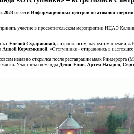
r-2023 от сети Информационных центров по атомной энерги
 принять участие в просветительском мероприятии ИЦАЭ Калин
ень с
Еленой Судариковой
, антропологом, лауреатом премии «
ра
Анной Корчемкиной
. «Отступники» отправились в настоящее 
овсем недавно открылся после реставрации маяк Риндерорта (Му
 каждого. Участники команды
Денис Елин
,
Артем Назаров
,
Серг