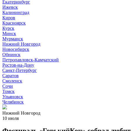
Екатеринбург
Ижевск
Калининград
Киров
Красноярск
Курск
Минск
Мурманск
Нижний Новгород
Новосибирск
Обнинск
Петропавловск-Камчатский
Ростов-на-Дону
Санкт-Петербург
Саратов
Смоленск
Сочи
Томск
Ульяновск
Челябинск
Нижний Новгород
10 июля
Фестиваль «ГорькийКон» собрал любит