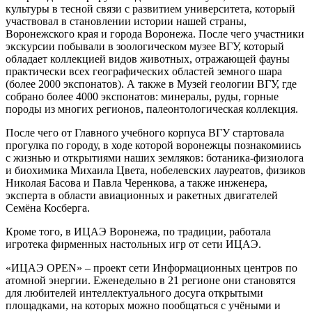
культуры в тесной связи с развитием университета, который
участвовал в становлении истории нашей страны,
Воронежского края и города Воронежа. После чего участники
экскурсии побывали в зоологическом музее ВГУ, который
обладает коллекцией видов животных, отражающей фауны
практически всех географических областей земного шара
(более 2000 экспонатов). А также в Музей геологии ВГУ, где
собрано более 4000 экспонатов: минералы, руды, горные
породы из многих регионов, палеонтологическая коллекция.
После чего от Главного учебного корпуса ВГУ стартовала
прогулка по городу, в ходе которой воронежцы познакомиись
с жизнью и открытиями наших земляков: ботаника-физиолога
и биохимика Михаила Цвета, нобелевских лауреатов, физиков
Николая Басова и Павла Черенкова, а также инженера,
эксперта в области авиационных и ракетных двигателей
Семёна Косберга.
Кроме того, в ИЦАЭ Воронежа, по традиции, работала
игротека фирменных настольных игр от сети ИЦАЭ.
«ИЦАЭ OPEN» – проект сети Информационных центров по
атомной энергии. Еженедельно в 21 регионе они становятся
для любителей интеллектуального досуга открытыми
площадками, на которых можно пообщаться с учёными и