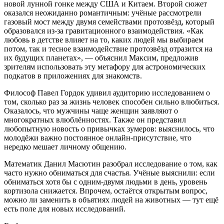
новой лунной гонке между США и Китаем. Второй сюжет
оказался неожиданно романтичным: учёные рассмотрели
газовый мост между двумя семействами протозвёзд, который
образовался из-за гравитационного взаимодействия. «Как
любовь в детстве влияет на то, каких людей мы выбираем
потом, так и тесное взаимодействие протозвёзд отразится на
их будущих планетах», — объяснил Максим, предложив
зрителям использовать эту метафору для астрономических
подкатов в приложениях для знакомств.
Философ Павел Гордок удивил аудиторию исследованием о
том, сколько раз за жизнь человек способен сильно влюбиться.
Оказалось, что мужчины чаще женщин заявляют о
многократных влюблённостях. Также он представил
любопытную новость о привычках зумеров: выяснилось, что
молодёжи важно постоянное онлайн-присутствие, что
нередко мешает личному общению.
Математик Данил Масютин разобрал исследование о том, как
часто нужно обниматься для счастья. Учёные выяснили: если
обниматься хотя бы с одним-двумя людьми в день, уровень
кортизола снижается. Впрочем, остаётся открытым вопрос,
можно ли заменить в объятиях людей на животных — тут ещё
есть поле для новых исследований.