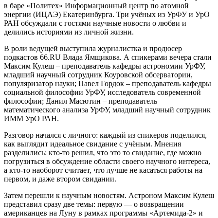
в баре «Политех» Информационный центр по атомной
энергии (ИЦАЭ) Екатеринбурга. Три учёных из УрФУ и УрО
РАН обсуждали с гостями научные новости о любви и
делились историями из личной жизни.
В роли ведущей выступила журналистка и продюсер
подкастов 66.RU Влада Ямщикова. А спикерами вечера стали
Максим Кулеш – преподаватель кафедры астрономии УрФУ,
младший научный сотрудник Коуровской обсерватории,
популяризатор науки; Павел Гордок – преподаватель кафедры
социальной философии УрФУ, исследователь современной
философии; Данил Масютин – преподаватель
математического анализа УрФУ, младший научный сотрудник
ИММ УрО РАН.
Разговор начался с личного: каждый из спикеров поделился,
как выглядит идеальное свидание с учёным. Мнения
разделились: кто-то решил, что это то свидание, где можно
погрузиться в обсуждение области своего научного интереса,
а кто-то наоборот считает, что лучше не касаться работы на
первом, и даже втором свидании.
Затем перешли к научным новостям. Астроном Максим Кулеш
представил сразу две темы: первую — о возвращении
американцев на Луну в рамках программы «Артемида-2» и