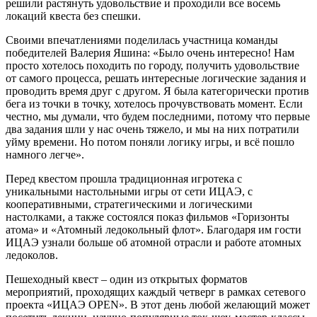
решили растянуть удовольствие и проходили все восемь
локаций квеста без спешки.
Своими впечатлениями поделилась участница команды
победителей Валерия Яшина: «Было очень интересно! Нам
просто хотелось походить по городу, получить удовольствие
от самого процесса, решать интересные логические задания и
проводить время друг с другом. Я была категорически против
бега из точки в точку, хотелось прочувствовать момент. Если
честно, мы думали, что будем последними, потому что первые
два задания шли у нас очень тяжело, и мы на них потратили
уйму времени. Но потом поняли логику игры, и всё пошло
намного легче».
Перед квестом прошла традиционная игротека с
уникальными настольными игры от сети ИЦАЭ, с
кооперативными, стратегическими и логическими
настолками, а также состоялся показ фильмов «Горизонты
атома» и «Атомный ледокольный флот». Благодаря им гости
ИЦАЭ узнали больше об атомной отрасли и работе атомных
ледоколов.
Пешеходный квест – один из открытых форматов
мероприятий, проходящих каждый четверг в рамках сетевого
проекта «ИЦАЭ OPEN». В этот день любой желающий может