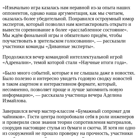
«Изначально игра казалась нам неравной из-за опыта наших
оппонентов, однако наша аргументация, как мы считаем,
оказалась более убедительной. Понравился остроумный юмор
экспертов, который позволил нам контактировать открыто и
вывести соревнование в более «расслабленное состояние».
Мы ждём финальной игры и обязательно придём, чтобы
поучаствовать в зрительском голосовании», — рассказали
участники команды «Диванные эксперты».
Продолжился вечер командной интеллектуальной игрой
«Адреналин», темой которой стали «Научные итоги года».
«Было много событий, которые я не слышала даже в новостях.
Было полезно и интересно увидеть годовую сводку новостей
в таком азартном и интерактивном формате, который,
несомненно, позволяет проще и лучше запомнить новую
информацию», — рассказала участница вечера Аделина
Измайлова.
Завершился вечер мастер-классом «Бумажный сопромат для
чайников». Гости центра попробовали себя в роли инженеров
и проверили свои знания теории сопротивления материалов,
соорудив настоящие стулья из бумаги и скотча. И хотя ни одно
из сооружений не прошло проверку на прочность, участники