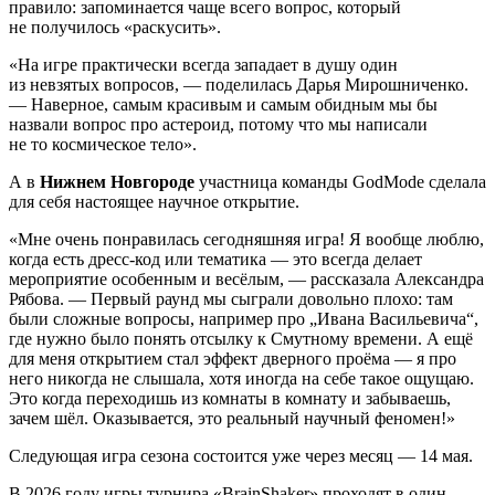
правило: запоминается чаще всего вопрос, который
не получилось «раскусить».
«На игре практически всегда западает в душу один
из невзятых вопросов, — поделилась Дарья Мирошниченко.
— Наверное, самым красивым и самым обидным мы бы
назвали вопрос про астероид, потому что мы написали
не то космическое тело».
А в
Нижнем Новгороде
участница команды GodMode сделала
для себя настоящее научное открытие.
«Мне очень понравилась сегодняшняя игра! Я вообще люблю,
когда есть дресс-код или тематика — это всегда делает
мероприятие особенным и весёлым, — рассказала Александра
Рябова. — Первый раунд мы сыграли довольно плохо: там
были сложные вопросы, например про „Ивана Васильевича“,
где нужно было понять отсылку к Смутному времени. А ещё
для меня открытием стал эффект дверного проёма — я про
него никогда не слышала, хотя иногда на себе такое ощущаю.
Это когда переходишь из комнаты в комнату и забываешь,
зачем шёл. Оказывается, это реальный научный феномен!»
Следующая игра сезона состоится уже через месяц — 14 мая.
В 2026 году игры турнира «BrainShaker» проходят в один