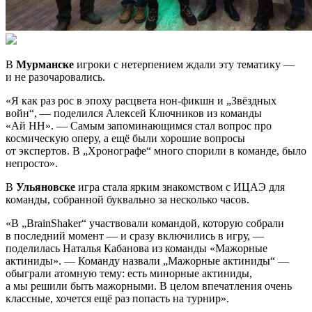
В
Мурманске
игроки с нетерпением ждали эту тематику —
и не разочаровались.
«Я как раз рос в эпоху расцвета нон-фикшн и „Звёздных
войн“, — поделился Алексей Ключников из команды
«Ай НН». — Самым запоминающимся стал вопрос про
космическую оперу, а ещё были хорошие вопросы
от экспертов. В „Хронографе“ много спорили в команде, было
непросто».
В
Ульяновске
игра стала ярким знакомством с ИЦАЭ для
команды, собранной буквально за несколько часов.
«В „BrainShaker“ участвовали командой, которую собрали
в последний момент — и сразу включились в игру, —
поделилась Наталья Кабанова из команды «Мажорные
актиниды». — Команду назвали „Мажорные актиниды“ —
обыграли атомную тему: есть минорные актиниды,
а мы решили быть мажорными. В целом впечатления очень
классные, хочется ещё раз попасть на турнир».