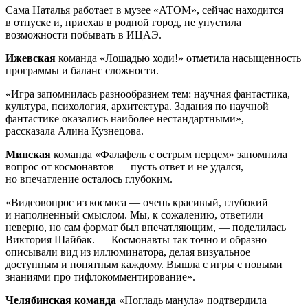
Сама Наталья работает в музее «АТОМ», сейчас находится
в отпуске и, приехав в родной город, не упустила
возможности побывать в ИЦАЭ.
Ижевская
команда «Лошадью ходи!» отметила насыщенность
программы и баланс сложности.
«Игра запомнилась разнообразием тем: научная фантастика,
культура, психология, архитектура. Задания по научной
фантастике оказались наиболее нестандартными», —
рассказала Алина Кузнецова.
Минская
команда «Фалафель с острым перцем» запомнила
вопрос от космонавтов — пусть ответ и не удался,
но впечатление осталось глубоким.
«Видеовопрос из космоса — очень красивый, глубокий
и наполненный смыслом. Мы, к сожалению, ответили
неверно, но сам формат был впечатляющим, — поделилась
Виктория Шайбак. — Космонавты так точно и образно
описывали вид из иллюминатора, делая визуальное
доступным и понятным каждому. Вышла с игры с новыми
знаниями про тифлокомментирование».
Челябинская команда
«Погладь манула» подтвердила