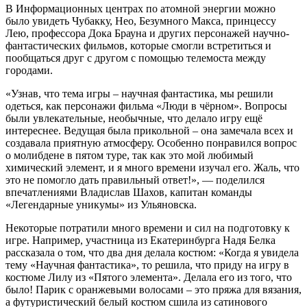
В Информационных центрах по атомной энергии можно
было увидеть Чубакку, Нео, Безумного Макса, принцессу
Лею, профессора Дока Брауна и других персонажей научно-
фантастических фильмов, которые смогли встретиться и
пообщаться друг с другом с помощью телемоста между
городами.
«Узнав, что тема игры – научная фантастика, мы решили
одеться, как персонажи фильма «Люди в чёрном». Вопросы
были увлекательные, необычные, что делало игру ещё
интереснее. Ведущая была прикольной – она замечала всех и
создавала приятную атмосферу. Особенно понравился вопрос
о молибдене в пятом туре, так как это мой любимый
химический элемент, и я много времени изучал его. Жаль, что
это не помогло дать правильный ответ!», — поделился
впечатлениями Владислав Шахов, капитан команды
«Легендарные уникумы» из Ульяновска.
Некоторые потратили много времени и сил на подготовку к
игре. Например, участница из Екатеринбурга Надя Белка
рассказала о том, что два дня делала костюм: «Когда я увидела
тему «Научная фантастика», то решила, что приду на игру в
костюме Лилу из «Пятого элемента». Делала его из того, что
было! Парик с оранжевыми волосами – это пряжа для вязания,
а футуристический белый костюм сшила из сатинового