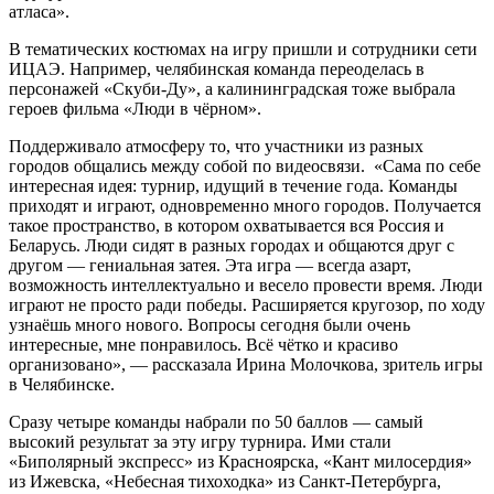
атласа».
В тематических костюмах на игру пришли и сотрудники сети
ИЦАЭ. Например, челябинская команда переоделась в
персонажей «Скуби-Ду», а калининградская тоже выбрала
героев фильма «Люди в чёрном».
Поддерживало атмосферу то, что участники из разных
городов общались между собой по видеосвязи. «Сама по себе
интересная идея: турнир, идущий в течение года. Команды
приходят и играют, одновременно много городов. Получается
такое пространство, в котором охватывается вся Россия и
Беларусь. Люди сидят в разных городах и общаются друг с
другом — гениальная затея. Эта игра — всегда азарт,
возможность интеллектуально и весело провести время. Люди
играют не просто ради победы. Расширяется кругозор, по ходу
узнаёшь много нового. Вопросы сегодня были очень
интересные, мне понравилось. Всё чётко и красиво
организовано», — рассказала Ирина Молочкова, зритель игры
в Челябинске.
Сразу четыре команды набрали по 50 баллов — самый
высокий результат за эту игру турнира. Ими стали
«Биполярный экспресс» из Красноярска, «Кант милосердия»
из Ижевска, «Небесная тихоходка» из Санкт-Петербурга,