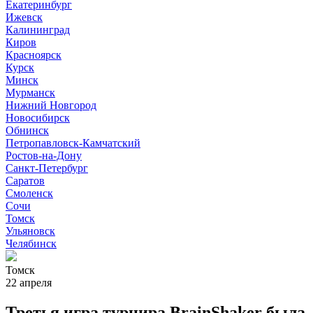
Екатеринбург
Ижевск
Калининград
Киров
Красноярск
Курск
Минск
Мурманск
Нижний Новгород
Новосибирск
Обнинск
Петропавловск-Камчатский
Ростов-на-Дону
Санкт-Петербург
Саратов
Смоленск
Сочи
Томск
Ульяновск
Челябинск
Томск
22 апреля
Третья игра турнира BrainShaker была