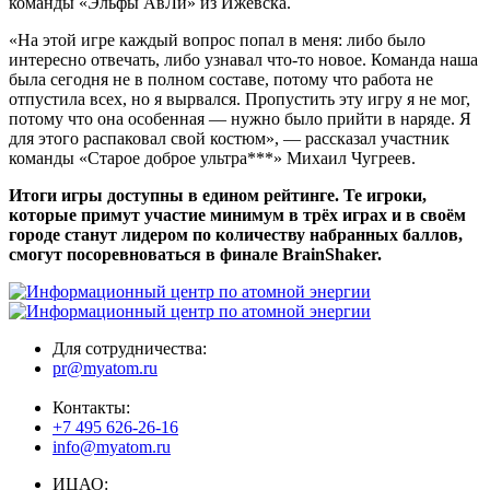
команды «Эльфы АвЛи» из Ижевска.
«На этой игре каждый вопрос попал в меня: либо было
интересно отвечать, либо узнавал что-то новое. Команда наша
была сегодня не в полном составе, потому что работа не
отпустила всех, но я вырвался. Пропустить эту игру я не мог,
потому что она особенная — нужно было прийти в наряде. Я
для этого распаковал свой костюм», — рассказал участник
команды «Старое доброе ультра***» Михаил Чугреев.
Итоги игры доступны в едином рейтинге. Те игроки,
которые примут участие минимум в трёх играх и в своём
городе станут лидером по количеству набранных баллов,
смогут посоревноваться в финале BrainShaker.
Для сотрудничества:
pr@myatom.ru
Контакты:
+7 495 626-26-16
info@myatom.ru
ИЦАО: