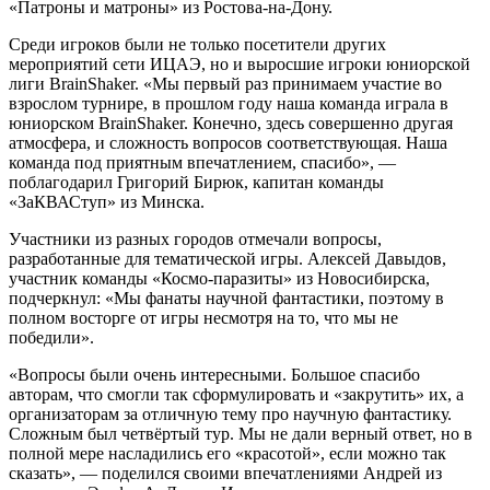
«Патроны и матроны» из Ростова-на-Дону.
Среди игроков были не только посетители других
мероприятий сети ИЦАЭ, но и выросшие игроки юниорской
лиги BrainShaker. «Мы первый раз принимаем участие во
взрослом турнире, в прошлом году наша команда играла в
юниорском BrainShaker. Конечно, здесь совершенно другая
атмосфера, и сложность вопросов соответствующая. Наша
команда под приятным впечатлением, спасибо», —
поблагодарил Григорий Бирюк, капитан команды
«ЗаКВАСтуп» из Минска.
Участники из разных городов отмечали вопросы,
разработанные для тематической игры. Алексей Давыдов,
участник команды «Космо-паразиты» из Новосибирска,
подчеркнул: «Мы фанаты научной фантастики, поэтому в
полном восторге от игры несмотря на то, что мы не
победили».
«Вопросы были очень интересными. Большое спасибо
авторам, что смогли так сформулировать и «закрутить» их, а
организаторам за отличную тему про научную фантастику.
Сложным был четвёртый тур. Мы не дали верный ответ, но в
полной мере насладились его «красотой», если можно так
сказать», — поделился своими впечатлениями Андрей из