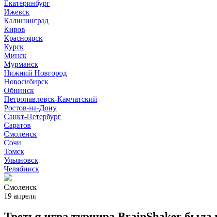
Екатеринбург
Ижевск
Калининград
Киров
Красноярск
Курск
Минск
Мурманск
Нижний Новгород
Новосибирск
Обнинск
Петропавловск-Камчатский
Ростов-на-Дону
Санкт-Петербург
Саратов
Смоленск
Сочи
Томск
Ульяновск
Челябинск
Смоленск
19 апреля
Третья игра турнира BrainShaker была