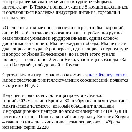
которая ранее заняла третье место в турнире «Формула
интеллекта». В Томске приняло участие 8 команд школьников
и обучающихся Колледжа индустрии питания, торговли и
сферы услуг.
«Очень позитивные впечатления от игры, это был хороший
опыт. Игра была здорово организована, и ребята вокруг все
были такими умными и эрудированными, одним словом,
достойные соперники! Мы не ожидали победы! Мы не взяли
два вопроса из тура «Хронограф», один вопрос в первом туре
и вопрос от Якова Колесникова, но за счёт этого узнали
новое», — поделились Лена и Вика, участницы команды «За
кота Валерия!», победившей в Томске.
С результатами игры можно ознакомиться
на сайте myatom.ru
.
Анонс следующих интеллектуальных соревнований появится
в соцсетях ИЦАЭ.
Ведущей игры стала участница проекта «Ледокол
знаний-2022» Полина Бринза. 30 ноября она примет участие в
Арктическом телемосте, который объединит площадки
Информационных центров по атомной энергии (ИЦАЭ) в 18
регионах страны. Полина возьмёт интервью у Евгения Ходуса
– главного инженера-механика атомного ледокола «Урал»
новейшей серии 22220.