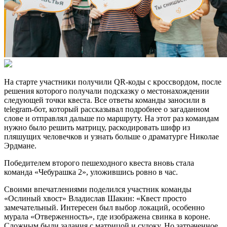
На старте участники получили QR-коды с кроссвордом, после
решения которого получали подсказку о местонахождении
следующей точки квеста. Все ответы команды заносили в
telegram-бот, который рассказывал подробнее о загаданном
слове и отправлял дальше по маршруту. На этот раз командам
нужно было решить матрицу, раскодировать шифр из
пляшущих человечков и узнать больше о драматурге Николае
Эрдмане.
Победителем второго пешеходного квеста вновь стала
команда «Чебурашка 2», уложившись ровно в час.
Своими впечатлениями поделился участник команды
«Ослиный хвост» Владислав Шакин: «Квест просто
замечательный. Интересен был выбор локаций, особенно
мурала «Отверженность», где изображена свинка в короне.
Сложным были задания с матрицой и судоку. Но затраченное