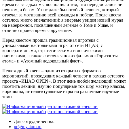
время на загадках мы восполняли тем, что передвигались не
пешком, а бегом. У нас даже был особый человек, который
отвечал за мотивацию всей команды к победе. После квеста
осталось много впечатлений: я впервые увидел новый мурал
на набережной, посвящённый легенде о Томе и Ушае, и
отлично провёл время с друзьями».
Перед квестом прошла традиционная игротека с
уникальными настольными игры от сети ИЦАЭ, с
кооперативными, стратегическими и логическими
настолками, а также состоялся показ фильмов «Горизонты
атома» и «Атомный ледокольный флот».
Пешеходный квест – один из открытых форматов
мероприятий, проходящих каждый четверг в рамках сетевого
проекта «ИЦАЭ OPEN». В этот день любой желающий может
посетить лекции, научно-популярные ток-шоу, мастер-классы,
воркшопы, интеллектуальные игры на различные научные
темы.
Для сотрудничества:
pr@myatom.ru