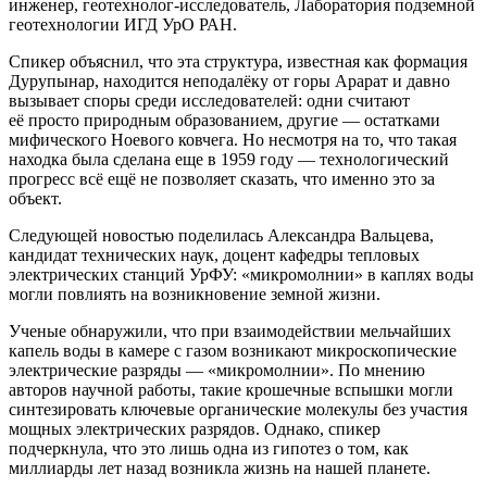
инженер, геотехнолог-исследователь, Лаборатория подземной
геотехнологии ИГД УрО РАН.
Спикер объяснил, что эта структура, известная как формация
Дурупынар, находится неподалёку от горы Арарат и давно
вызывает споры среди исследователей: одни считают
её просто природным образованием, другие — остатками
мифического Ноевого ковчега. Но несмотря на то, что такая
находка была сделана еще в 1959 году — технологический
прогресс всё ещё не позволяет сказать, что именно это за
объект.
Следующей новостью поделилась Александра Вальцева,
кандидат технических наук, доцент кафедры тепловых
электрических станций УрФУ: «‎микромолнии» в каплях воды
могли повлиять на возникновение земной жизни.
Ученые обнаружили, что при взаимодействии мельчайших
капель воды в камере с газом возникают микроскопические
электрические разряды — «микромолнии». По мнению
авторов научной работы, такие крошечные вспышки могли
синтезировать ключевые органические молекулы без участия
мощных электрических разрядов. Однако, спикер
подчеркнула, что это лишь одна из гипотез о том, как
миллиарды лет назад возникла жизнь на нашей планете.