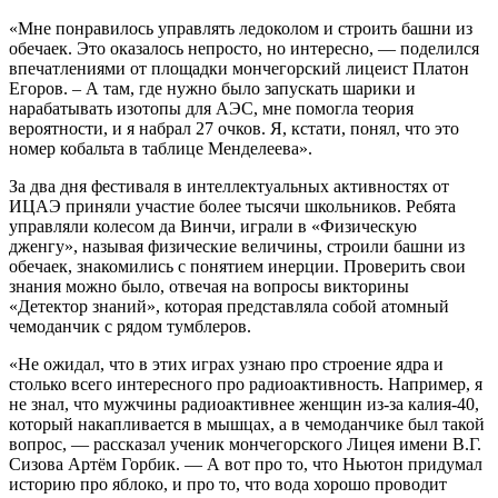
«Мне понравилось управлять ледоколом и строить башни из
обечаек. Это оказалось непросто, но интересно, — поделился
впечатлениями от площадки мончегорский лицеист Платон
Егоров. – А там, где нужно было запускать шарики и
нарабатывать изотопы для АЭС, мне помогла теория
вероятности, и я набрал 27 очков. Я, кстати, понял, что это
номер кобальта в таблице Менделеева».
За два дня фестиваля в интеллектуальных активностях от
ИЦАЭ приняли участие более тысячи школьников. Ребята
управляли колесом да Винчи, играли в «Физическую
дженгу», называя физические величины, строили башни из
обечаек, знакомились с понятием инерции. Проверить свои
знания можно было, отвечая на вопросы викторины
«Детектор знаний», которая представляла собой атомный
чемоданчик с рядом тумблеров.
«Не ожидал, что в этих играх узнаю про строение ядра и
столько всего интересного про радиоактивность. Например, я
не знал, что мужчины радиоактивнее женщин из-за калия-40,
который накапливается в мышцах, а в чемоданчике был такой
вопрос, — рассказал ученик мончегорского Лицея имени В.Г.
Сизова Артём Горбик. — А вот про то, что Ньютон придумал
историю про яблоко, и про то, что вода хорошо проводит