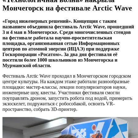
Мончегорск на фестивале Arctic Wave
«Город инженерных решений». Концепция с таким
названием объединила фестиваль
Arctic
Wave
, прошедший
3 и 4 мая в Мончегорске. Среди многочисленных стендов
на фестивале работала научно-просветительская
площадка, организованная сетью Информационных
центров по атомной энергии (ИЦАЭ) при поддержке
Госкорпорации «Росатом». За два дня фестиваля её
посетили более 1000 школьников из Мончегорска и
Мурманской области.
Фестиваль Arctic Wave проходил в Мончегорском городском
центре культуры. На каждом этаже работали разнообразные
площадки: мастер-классы, лекции популяризаторов науки,
инженерные шоу, квесты. Участники фестиваля смогли
поуправлять дроном, запустить робота под водой, примерить
экзоскелет, подружиться с робособакой, освоить VR-
пространство, собрать 3D-принтер.