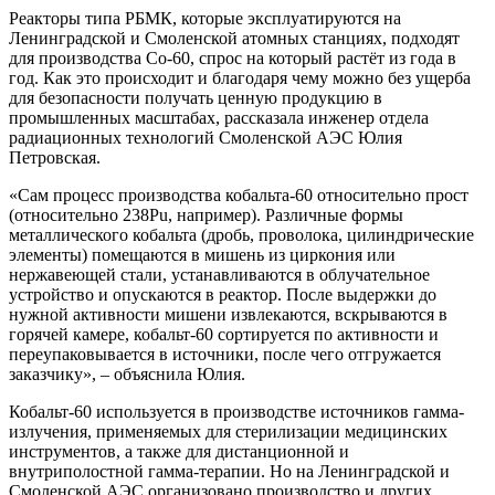
Реакторы типа РБМК, которые эксплуатируются на
Ленинградской и Смоленской атомных станциях, подходят
для производства Cо-60, спрос на который растёт из года в
год. Как это происходит и благодаря чему можно без ущерба
для безопасности получать ценную продукцию в
промышленных масштабах, рассказала инженер отдела
радиационных технологий Смоленской АЭС Юлия
Петровская.
«Сам процесс производства кобальта-60 относительно прост
(относительно 238Pu, например). Различные формы
металлического кобальта (дробь, проволока, цилиндрические
элементы) помещаются в мишень из циркония или
нержавеющей стали, устанавливаются в облучательное
устройство и опускаются в реактор. После выдержки до
нужной активности мишени извлекаются, вскрываются в
горячей камере, кобальт-60 сортируется по активности и
переупаковывается в источники, после чего отгружается
заказчику», – объяснила Юлия.
Кобальт-60 используется в производстве источников гамма-
излучения, применяемых для стерилизации медицинских
инструментов, а также для дистанционной и
внутриполостной гамма-терапии. Но на Ленинградской и
Смоленской АЭС организовано производство и других