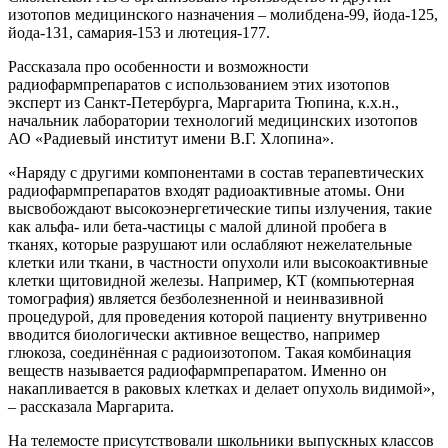
изотопов медицинского назначения – молибдена-99, йода-125,
йода-131, самария-153 и лютеция-177.
Рассказала про особенности и возможности
радиофармпрепаратов с использованием этих изотопов
эксперт из Санкт-Петербурга, Маргарита Тюпина, к.х.н.,
начальник лаборатории технологий медицинских изотопов
АО «Радиевый институт имени В.Г. Хлопина».
«Наряду с другими компонентами в состав терапевтических
радиофармпрепаратов входят радиоактивные атомы. Они
высвобождают высокоэнергетические типы излучения, такие
как альфа- или бета-частицы с малой длиной пробега в
тканях, которые разрушают или ослабляют нежелательные
клетки или ткани, в частности опухоли или высокоактивные
клетки щитовидной железы. Например, КТ (компьютерная
томография) является безболезненной и неинвазивной
процедурой, для проведения которой пациенту внутривенно
вводится биологически активное вещество, например
глюкоза, соединённая с радиоизотопом. Такая комбинация
веществ называется радиофармпрепаратом. Именно он
накапливается в раковых клетках и делает опухоль видимой»,
– рассказала Маргарита.
На телемосте присутствовали школьники выпускных классов