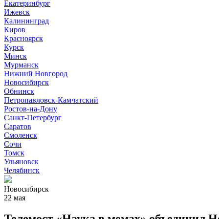
Екатеринбург
Ижевск
Калининград
Киров
Красноярск
Курск
Минск
Мурманск
Нижний Новгород
Новосибирск
Обнинск
Петропавловск-Камчатский
Ростов-на-Дону
Санкт-Петербург
Саратов
Смоленск
Сочи
Томск
Ульяновск
Челябинск
Новосибирск
22 мая
Телемост «Наука в мемах» объединил Н