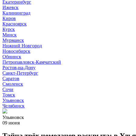
Екатеринбург
Ижевск
Калининград
Киров
Красноярск
Курск
Минск
Мурманск
Нижний Новгород
Новосибирск
Обнинск
Петропавловск-Камчатский
Ростов-на-Дону
Санкт-Петербург
Саратов
Смоленск
Сочи
Томск
Ульяновск
Челябинск
Ульяновск
09 июня
Тайна трёх чемоданов раскрыта: в Ул