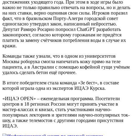
достижениях уходящего года. При этом в ходе игры было
важно не только правильно отвечать на вопросы, но и делать
на них ставки, верно оценивая свои силы. Игроков поразил
факт, что в бразильском Порту-Алегри городской совет
единогласно утвердил закон, написанный нейросетью.
Депутат Рамиро Росарио попросил ChatGPT разработать
законопроект, согласно которому горожанам не придётся
платить за замену счётчиков потребления воды в случае их
кражи.
Команды также узнали, что в одном из университетов
Москвы роборука смогла напечатать кожу прямо на теле
пациента, а в Австралии с помощью кофейной гущи учёным
удалось сделать бетон ещё прочнее.
В итоге победителем стала команда «Зе бест», в составе
которой играла одна из экспертов ИЦАЭ Курска.
«ИЦАЭ OPEN» – еженедельная программа. Посетители
центров в 18 регионах России могут принять участие в
мастер-классах и квизах, стать участниками научно-
популярных лекториев и зрителями научно-популярных ток-
шоу, а также телемостов с другими городами присутствия
ИЦАЭ.