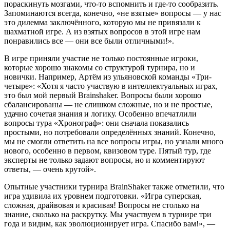
пораскинуть мозгами, что-то вспомнить и где-то сообразить.
Запоминаются всегда, конечно, «не взятые» вопросы — у нас
это дилемма заключённого, которую мы не привязали к
шахматной игре. А из взятых вопросов в этой игре нам
понравились все — они все были отличными!».
В игре приняли участие не только постоянные игроки,
которые хорошо знакомы со структурой турнира, но и
новички. Например, Артём из ульяновской команды «Три-
четыре»: «Хотя я часто участвую в интеллектуальных играх,
это был мой первый Brainshaker. Вопросы были хорошо
сбалансированы — не слишком сложные, но и не простые,
удачно сочетая знания и логику. Особенно впечатлили
вопросы тура «Хронограф»: они сначала показались
простыми, но потребовали определённых знаний. Конечно,
мы не смогли ответить на все вопросы игры, но узнали много
нового, особенно в первом, квизовом туре. Пятый тур, где
эксперты не только задают вопросы, но и комментируют
ответы, — очень крутой».
Опытные участники турнира BrainShaker также отметили, что
игра удивила их уровнем подготовки. «Игра суперская,
сложная, драйвовая и красивая! Вопросы не столько на
знание, сколько на раскрутку. Мы участвуем в турнире три
года и видим, как эволюционирует игра. Спасибо вам!», —