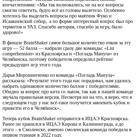
впечатлениями: «Мы так волновались, не на все вопросы
смогли ответить, будто всё из головы вылетело. Особенно
хотелось бы выделить вопросы про маятник Фуко и
Исаакиевский собор, а по форме интересный вопрос был про
термитов и УАЗ. Спасибо авторам, спасибо за игру, было
здорово!»
В финале BrainShaker самое большое количество очков за эту
игру — 52 балла — набрали сразу две команды: «List
comprehension» из Красноярска и «Погладь Манула» из
Челябинска, поэтому победителя определил рейтинг
предыдущих игр этого года.
Дарья Мирошниченко из команды «Погладь Манула»
рассказала: «Результат этого года нас порадовал, нам удалось
набрать одинаковое количество баллов с победителями.
Обидно за вопрос про кита со львом, так как в нашей команде
звучала правильная версия. Несмотря ни на что, я верю, что в
следующем году у нас всё-таки получится завоевать кубок и
привезти его в Челябинск».
Теперь кубок BrainShaker отправится в ИЦАЭ Красноярска.
Ранее он хранился в ИЦАЭ Кирова и Калининграда, а до
этого – в Смоленске, именно смоленская команда победила в
первом турнире в 2022 году.