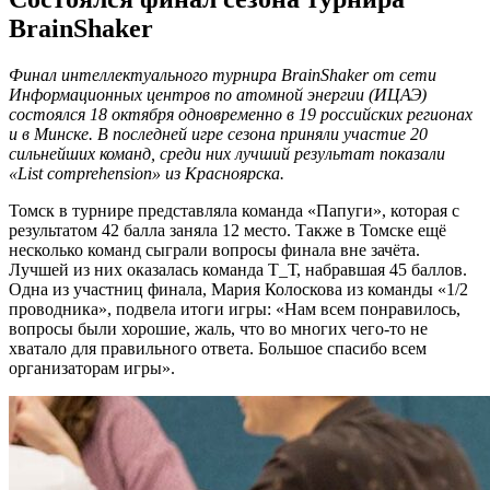
BrainShaker
Финал интеллектуального турнира BrainShaker от сети
Информационных центров по атомной энергии (ИЦАЭ)
состоялся 18 октября одновременно в 19 российских регионах
и в Минске. В последней игре сезона приняли участие 20
сильнейших команд, среди них лучший результат показали
«List comprehension» из Красноярска.
Томск в турнире представляла команда «Папуги», которая с
результатом 42 балла заняла 12 место. Также в Томске ещё
несколько команд сыграли вопросы финала вне зачёта.
Лучшей из них оказалась команда Т_Т, набравшая 45 баллов.
Одна из участниц финала, Мария Колоскова из команды «1/2
проводника», подвела итоги игры: «Нам всем понравилось,
вопросы были хорошие, жаль, что во многих чего-то не
хватало для правильного ответа. Большое спасибо всем
организаторам игры».