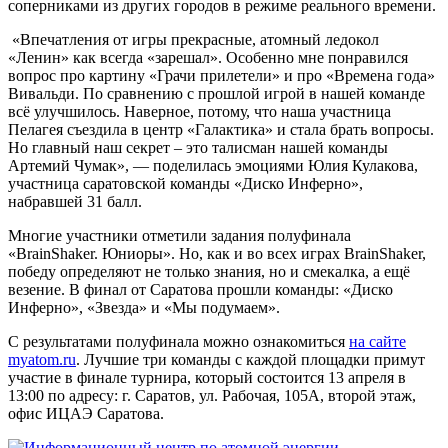
соперниками из других городов в режиме реального времени.
«Впечатления от игры прекрасные, атомный ледокол
«Ленин» как всегда «зарешал». Особенно мне понравился
вопрос про картину «Грачи прилетели» и про «Времена года»
Вивальди. По сравнению с прошлой игрой в нашей команде
всё улучшилось. Наверное, потому, что наша участница
Пелагея съездила в центр «Галактика» и стала брать вопросы.
Но главный наш секрет – это талисман нашей команды
Артемий Чумак», — поделилась эмоциями Юлия Кулакова,
участница саратовской команды «Диско Инферно»,
набравшей 31 балл.
Многие участники отметили задания полуфинала
«BrainShaker. Юниоры». Но, как и во всех играх BrainShaker,
победу определяют не только знания, но и смекалка, а ещё
везение. В финал от Саратова прошли команды: «Диско
Инферно», «Звезда» и «Мы подумаем».
С результатами полуфинала можно ознакомиться
на сайте
myatom.ru
. Лучшие три команды с каждой площадки примут
участие в финале турнира, который состоится 13 апреля в
13:00 по адресу: г. Саратов, ул. Рабочая, 105А, второй этаж,
офис ИЦАЭ Саратова.