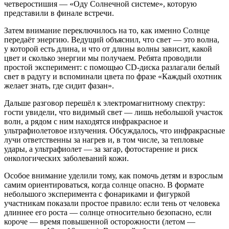
четверостишия — «Оду Солнечной системе», которую
представили в финале встречи.
Затем внимание переключилось на то, как именно Солнце
передаёт энергию. Ведущий объяснил, что свет — это волна,
у которой есть длина, и что от длины волны зависит, какой
цвет и сколько энергии мы получаем. Ребята проводили
простой эксперимент: с помощью CD‑диска разлагали белый
свет в радугу и вспоминали цвета по фразе «Каждый охотник
желает знать, где сидит фазан».
Дальше разговор перешёл к электромагнитному спектру:
гости увидели, что видимый свет — лишь небольшой участок
волн, а рядом с ним находятся инфракрасное и
ультрафиолетовое излучения. Обсуждалось, что инфракрасные
лучи ответственны за нагрев и, в том числе, за тепловые
удары, а ультрафиолет — за загар, фотостарение и риск
онкологических заболеваний кожи.
Особое внимание уделили тому, как помочь детям и взрослым
самим ориентироваться, когда солнце опасно. В формате
небольшого эксперимента с фонариками и фигуркой
участникам показали простое правило: если тень от человека
длиннее его роста — солнце относительно безопасно, если
короче — время повышенной осторожности (летом —