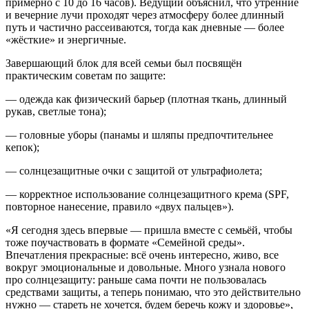
примерно с 10 до 16 часов). Ведущий объяснил, что утренние
и вечерние лучи проходят через атмосферу более длинный
путь и частично рассеиваются, тогда как дневные — более
«жёсткие» и энергичные.
Завершающий блок для всей семьи был посвящён
практическим советам по защите:
— одежда как физический барьер (плотная ткань, длинный
рукав, светлые тона);
— головные уборы (панамы и шляпы предпочтительнее
кепок);
— солнцезащитные очки с защитой от ультрафиолета;
— корректное использование солнцезащитного крема (SPF,
повторное нанесение, правило «двух пальцев»).
«Я сегодня здесь впервые — пришла вместе с семьёй, чтобы
тоже поучаствовать в формате «Семейной среды».
Впечатления прекрасные: всё очень интересно, живо, все
вокруг эмоциональные и довольные. Много узнала нового
про солнцезащиту: раньше сама почти не пользовалась
средствами защиты, а теперь понимаю, что это действительно
нужно — стареть не хочется, будем беречь кожу и здоровье»,