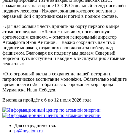
расквартировано 151-е авиакрыло Королевских ВВС,
сражающихся на стороне СССР. Отдельный стенд посвящён
подвигу лесовоза «Ижора», экипаж которого вступил в
неравный бой с противником и погиб в полном составе.
«Для нас большая честь принять на борту первого в мире
атомного ледокола «Ленин» выставку, посвященную
арктическим конвоям, – отметил генеральный директор
Атомфлота Яков Антонов. – Важно сохранять память о
подвиге моряков, отдавших свои жизни за победу над
фашизмом. Благодаря их подвигу мы делаем Северный
морской путь доступней и вводим в эксплуатацию атомные
ледоколы».
«Это огромный вклад в сохранение нашей истории и
патриотическое воспитание молодёжи. Обязательно найдите
время посетить!» – обратился к горожанам мэр города
Мурманска Иван Лебедев.
Выставка пройдёт с 6 по 12 июля 2026 года.
Для сотрудничества:
pr@myatom.ru