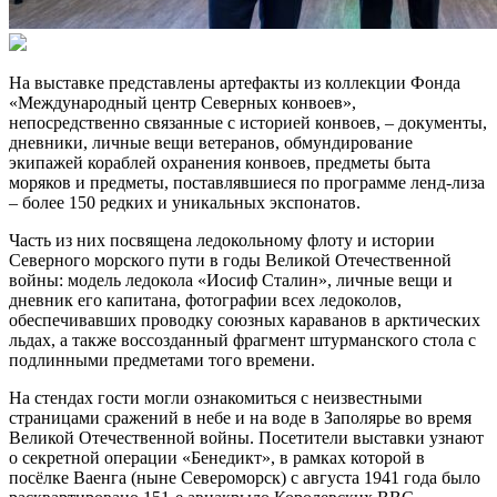
На выставке представлены артефакты из коллекции Фонда
«Международный центр Северных конвоев»,
непосредственно связанные с историей конвоев, – документы,
дневники, личные вещи ветеранов, обмундирование
экипажей кораблей охранения конвоев, предметы быта
моряков и предметы, поставлявшиеся по программе ленд-лиза
– более 150 редких и уникальных экспонатов.
Часть из них посвящена ледокольному флоту и истории
Северного морского пути в годы Великой Отечественной
войны: модель ледокола «Иосиф Сталин», личные вещи и
дневник его капитана, фотографии всех ледоколов,
обеспечивавших проводку союзных караванов в арктических
льдах, а также воссозданный фрагмент штурманского стола с
подлинными предметами того времени.
На стендах гости могли ознакомиться с неизвестными
страницами сражений в небе и на воде в Заполярье во время
Великой Отечественной войны. Посетители выставки узнают
о секретной операции «Бенедикт», в рамках которой в
посёлке Ваенга (ныне Североморск) с августа 1941 года было