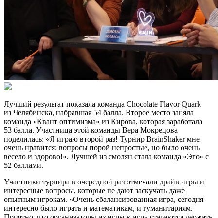
Лучший результат показала команда Chocolate Flavor Quark
из Челябинска, набравшая 54 балла. Второе место заняла
команда «Квант оптимизма» из Кирова, которая заработала
53 балла. Участница этой команды Вера Мокрецова
поделилась: «Я играю второй раз! Турнир BrainShaker мне
очень нравится: вопросы порой непростые, но было очень
весело и здорово!». Лучшей из смолян стала команда «Эго» с
52 баллами.
Участники турнира в очередной раз отмечали драйв игры и
интересные вопросы, которые не дают заскучать даже
опытным игрокам. «Очень сбалансированная игра, сегодня
интересно было играть и математикам, и гуманитариям.
Приятно, что организаторы из игры в игру стараются держать