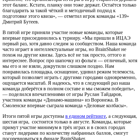
этот баланс. Кстати, планку они тоже держат. Остаётся только
благодарить за такой чёткий и методичный подход к
подготовке этого квиза», — отметил игрок команды «139»
Дмитрий Бутеев.
В пятой игре приняли участие новые команды, которые
впервые присоединились к турниру. «Мы пришли в ИЦАЭ
первый раз, хотя давно следим за сообществом. Наша команда
часто играет в интеллектуальные игры, но BrainShaker не
похож на другие квизы. Здесь всё не так просто, оттого и
интереснее. Вопрос про шапочку из фольги — отличный, хотя
мы его и не взяли, докрутили слишком поздно. Нам
понравилась площадка, оснащение, удивил режим телемоста,
который позволяет играть с другими городами одновременно,
ощущается масштаб. Я надеюсь, что в следующий раз наша
команда доберётся в полном составе и мы сможем победить»,
— поделился впечатлениями от игры Руслан Тайдаров,
участник команды «Динамо-машина» из Воронежа. В
Смоленске впервые сыграла команда «Деловые колбасы».
Итоги пятой игры доступны
в едином рейтинге
, а следующая,
шестая игра, состоится только в августе. Команды, которые
примут участие минимум в трёх играх и в своих городах
станут лидерами по количеству набранных баллов, смогут
посоревноваться в финале BrainShaker.