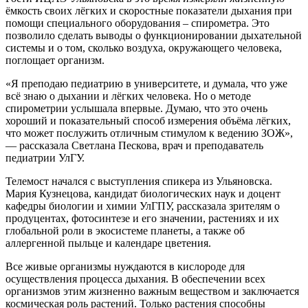
ёмкость своих лёгких и скоростные показатели дыхания при
помощи специального оборудования – спирометра. Это
позволило сделать выводы о функционировании дыхательной
системы и о том, сколько воздуха, окружающего человека,
поглощает организм.
«Я преподаю педиатрию в университете, и думала, что уже
всё знаю о дыхании и лёгких человека. Но о методе
спирометрии услышала впервые. Думаю, что это очень
хороший и показательный способ измерения объёма лёгких,
что может послужить отличным стимулом к ведению ЗОЖ»,
— рассказала Светлана Пескова, врач и преподаватель
педиатрии УлГУ.
Телемост начался с выступления спикера из Ульяновска.
Мария Кузнецова, кандидат биологических наук и доцент
кафедры биологии и химии УлГПУ, рассказала зрителям о
продуцентах, фотосинтезе и его значении, растениях и их
глобальной роли в экосистеме планеты, а также об
аллергенной пыльце и календаре цветения.
Все живые организмы нуждаются в кислороде для
осуществления процесса дыхания. В обеспечении всех
организмов этим жизненно важным веществом и заключается
космическая роль растений. Только растения способны