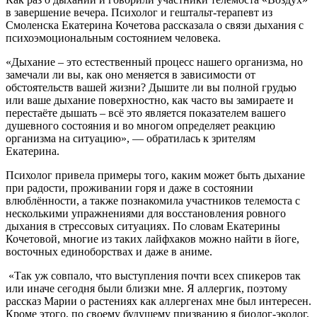
в завершение вечера. Психолог и гештальт-терапевт из
Смоленска Екатерина Кочетова рассказала о связи дыхания с
психоэмоциональным состоянием человека.
«Дыхание – это естественный процесс нашего организма, но
замечали ли вы, как оно меняется в зависимости от
обстоятельств вашей жизни? Дышите ли вы полной грудью
или ваше дыхание поверхностно, как часто вы замираете и
перестаёте дышать – всё это является показателем вашего
душевного состояния и во многом определяет реакцию
организма на ситуацию», — обратилась к зрителям
Екатерина.
Психолог привела примеры того, каким может быть дыхание
при радости, проживании горя и даже в состоянии
влюблённости, а также познакомила участников телемоста с
несколькими упражнениями для восстановления ровного
дыхания в стрессовых ситуациях. По словам Екатерины
Кочетовой, многие из таких лайфхаков можно найти в йоге,
восточных единоборствах и даже в аниме.
«Так уж совпало, что выступления почти всех спикеров так
или иначе сегодня были близки мне. Я аллергик, поэтому
рассказ Марии о растениях как аллергенах мне был интересен.
Кроме этого, по своему будущему призванию я биолог-эколог,