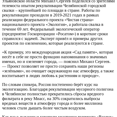
Ульяновской области Михаил Сергеев поделился со зрителями
телемоста опытом рекультивации Челябинской городской
свалки – крупнейшей по площади в стране. Работы по
рекультивации проходили в 2019-2021 годах в рамках
реализации федерального проекта «Чистая страна»
национального проекта «Экология», а работала свалка в
течение 69 лет. Федеральный экологический оператор
(предприятие Госкорпорации «Росатом») в короткие сроки
справился с задачей. Эксперт привёл и примеры других
проектов по озеленению, которые реализуются в стране.
«К примеру, это международная акция «Сад памяти», которая
несёт в себе не просто функцию напоминания о значимых
именах, но и озеленяет города, — пояснил Михаил Сергеев.
— Проект позволяет не просто сохранять наши регионы
«зелёными», но очищает окружающую нас атмосферу, а также
воспитывает в людях любовь к растениям и природе».
По словам спикера, Россия постепенно берёт курс на
экологизацию. Благодаря рекультивации мусорного полигона
в Челябинске полностью прекратились сбросы вредного
фильтрата в реку Миасс, на 30% сократились выбросы
вредных веществ в атмосферу города и более миллиона
человек стали дышать более чистым воздухом.
Как раз о дыхании и говорили участники телемоста «Воздух»