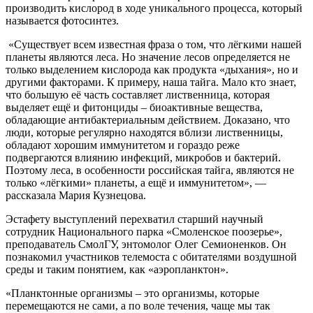
производить кислород в ходе уникального процесса, который
называется фотосинтез.
«Существует всем известная фраза о том, что лёгкими нашей
планеты являются леса. Но значение лесов определяется не
только выделением кислорода как продукта «дыхания», но и
другими факторами. К примеру, наша тайга. Мало кто знает,
что большую её часть составляет лиственница, которая
выделяет ещё и фитонциды – биоактивные вещества,
обладающие антибактериальным действием. Доказано, что
люди, которые регулярно находятся вблизи лиственницы,
обладают хорошим иммунитетом и гораздо реже
подвергаются влиянию инфекций, микробов и бактерий.
Поэтому леса, в особенности российская тайга, являются не
только «лёгкими» планеты, а ещё и иммунитетом», —
рассказала Мария Кузнецова.
Эстафету выступлений перехватил старший научный
сотрудник Национального парка «Смоленское поозерье»,
преподаватель СмолГУ, энтомолог Олег Семионенков. Он
познакомил участников телемоста с обитателями воздушной
среды и таким понятием, как «аэропланктон».
«Планктонные организмы – это организмы, которые
перемещаются не сами, а по воле течения, чаще мы так