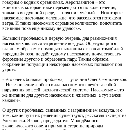
говорим о водных организмах. Аэропланктон – это
животные, которые тоже перемещаются по воле течения,
только в воздушной среде, — пояснил учёный. – Некоторые
насекомые настолько маленькие, что расселяются потоками
ветра. И таких насекомых огромное количество, подсчитать
все виды пока ещё никому не удалось».
Большой проблемой, в первую очередь, для размножения
насекомых является загрязнение воздуха. Образующийся
главным образом с помощью выхлопных газов автомобилей
«вредный» озон не даёт одному насекомому почувствовать
феромоны другого и образовать пару. Таким образом,
сохранение популяций некоторых насекомых попадают под
угрозу.
«Это очень большая проблема, — уточнил Олег Семионенков.
– Исчезновение любого вида насекомого влечёт за собой
нарушения во всей экологической системе. Насекомые – это
же питание для других насекомых и животных, а тут важен
каждый».
О других проблемах, связанных с загрязнением воздуха, и о
том, какие пути их решения существуют, рассказал эксперт из
Ульяновска. Эколог, председатель Молодёжного
экологического совета при министерстве природы