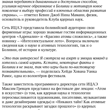
знания передаются динамичным и доступным способом,
усиливая научное образование в Боливии и мотивируя новое
поколение к выбору профессий в ключевых областях развития
страны»
, —
отметил Кевин Джоб Нина Мамани
, физик,
основатель и руководитель Клуба ядерных наук.
Сеть ИЦАЭ представила боливийской аудитории свои
фирменные игры: хорошо знакомые гостям информационных
центров «Адреналин» и «Красиво атомы сложились», а также
новинку – «Интеллектуальное лото». Вопросы включали
сведения как о науке и атомных технологиях, так и о
Боливии, её истории и культуре.
«Это так интересно! Я смотрела на азарт и эмоции команд и
хотелось самой играть. Кстати, некоторые факты о
Боливии я не знала, так что игры были по-настоящему
познавательными»
, — поделилась Хейди Хована Уанка
Рамос, одна из волонтёров фестиваля.
Также заместитель программного директора сети ИЦАЭ
Максим Гревцев представил на фестивале две лекции: «Атом
в искусстве» (о том, как ядерная наука и технологии
переосмысливаются художниками, писателями, музыкантами
и даже дизайнерами одежды) и «Никаких тайн! Как атомные
технологии раскрывают загадки прошлого» (о ядерных