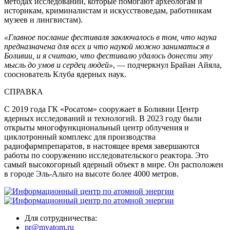
методах исследований, которые помогают археологам и
историкам, криминалистам и искусствоведам, работникам
музеев и лингвистам).
«Главное послание фестиваля заключалось в том, что наука
предназначена для всех и что наукой можно заниматься в
Боливии, и я считаю, что фестивалю удалось донести эту
мысль до умов и сердец людей»
, — подчеркнул Брайан Айяла,
сооснователь Клуба ядерных наук.
СПРАВКА
С 2019 года ГК «Росатом» сооружает в Боливии Центр
ядерных исследований и технологий. В 2023 году были
открыты многофункциональный центр облучения и
циклотронный комплекс для производства
радиофармпрепаратов, в настоящее время завершаются
работы по сооружению исследовательского реактора. Это
самый высокогорный ядерный объект в мире. Он расположен
в городе Эль-Альто на высоте более 4000 метров.
Для сотрудничества:
pr@myatom.ru