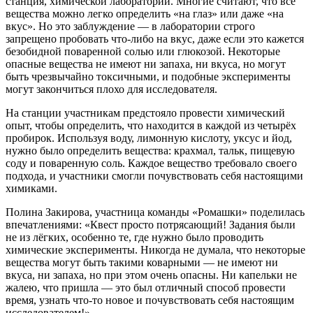
станция, химической лаборатории. Многие считают, что все
вещества можно легко определить «на глаз» или даже «на
вкус». Но это заблуждение — в лаборатории строго
запрещено пробовать что-либо на вкус, даже если это кажется
безобидной поваренной солью или глюкозой. Некоторые
опасные вещества не имеют ни запаха, ни вкуса, но могут
быть чрезвычайно токсичными, и подобные эксперименты
могут закончиться плохо для исследователя.
На станции участникам предстояло провести химический
опыт, чтобы определить, что находится в каждой из четырёх
пробирок. Используя воду, лимонную кислоту, уксус и йод,
нужно было определить вещества: крахмал, тальк, пищевую
соду и поваренную соль. Каждое вещество требовало своего
подхода, и участники cмогли почувствовать себя настоящими
химиками.
Полина Закирова, участница команды «Ромашки» поделилась
впечатлениями: «Квест просто потрясающий! Задания были
не из лёгких, особенно те, где нужно было проводить
химические эксперименты. Никогда не думала, что некоторые
вещества могут быть такими коварными — не имеют ни
вкуса, ни запаха, но при этом очень опасны. Ни капельки не
жалею, что пришла — это был отличный способ провести
время, узнать что-то новое и почувствовать себя настоящим
исследователем!».