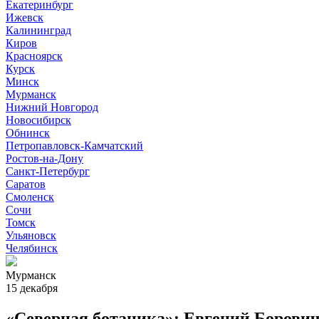
Екатеринбург
Ижевск
Калининград
Киров
Красноярск
Курск
Минск
Мурманск
Нижний Новгород
Новосибирск
Обнинск
Петропавловск-Камчатский
Ростов-на-Дону
Санкт-Петербург
Саратов
Смоленск
Сочи
Томск
Ульяновск
Челябинск
Мурманск
15 декабря
«Северная ботаника»: Евгений Борови