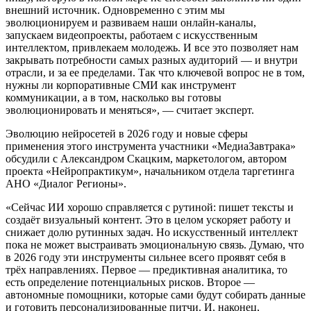
внешний источник. Одновременно с этим мы
эволюционируем и развиваем наши онлайн-каналы,
запускаем видеопроекты, работаем с искусственным
интеллектом, привлекаем молодежь. И все это позволяет нам
закрывать потребности самых разных аудиторий — и внутри
отрасли, и за ее пределами. Так что ключевой вопрос не в том,
нужны ли корпоративные СМИ как инструмент
коммуникации, а в том, насколько вы готовы
эволюционировать и меняться», — считает эксперт.
Эволюцию нейросетей в 2026 году и новые сферы
применения этого инструмента участники «МедиаЗавтрака»
обсудили с Александром Скацким, маркетологом, автором
проекта «Нейропрактикум», начальником отдела таргетинга
АНО «Диалог Регионы».
«Сейчас ИИ хорошо справляется с рутиной: пишет тексты и
создаёт визуальный контент. Это в целом ускоряет работу и
снижает долю рутинных задач. Но искусственный интеллект
пока не может выстраивать эмоциональную связь. Думаю, что
в 2026 году эти инструменты сильнее всего проявят себя в
трёх направлениях. Первое — предиктивная аналитика, то
есть определение потенциальных рисков. Второе —
автономные помощники, которые сами будут собирать данные
и готовить персонализированные питчи. И, наконец,