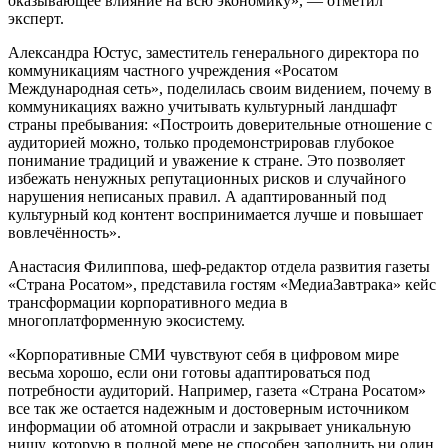
оказывающее влияние на всю экономику», — отметил
эксперт.
Александра Юстус, заместитель генерального директора по
коммуникациям частного учреждения «Росатом
Международная сеть», поделилась своим видением, почему в
коммуникациях важно учитывать культурный ландшафт
страны пребывания: «Построить доверительные отношение с
аудиторией можно, только продемонстрировав глубокое
понимание традиций и уважение к стране. Это позволяет
избежать ненужных репутационных рисков и случайного
нарушения неписаных правил. А адаптированный под
культурный код контент воспринимается лучше и повышает
вовлечённость».
Анастасия Филиппова, шеф-редактор отдела развития газеты
«Страна Росатом», представила гостям «МедиаЗавтрака» кейс
трансформации корпоративного медиа в
многоплатформенную экосистему.
«Корпоративные СМИ чувствуют себя в цифровом мире
весьма хорошо, если они готовы адаптироваться под
потребности аудиторий. Например, газета «Страна Росатом»
все так же остается надежным и достоверным источником
информации об атомной отрасли и закрывает уникальную
нишу, которую в полной мере не способен заполнить ни один