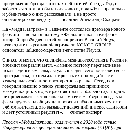
продвижение бренда в ответах нейросетей: бренды будут
заботиться о том, чтобы и поисковики, и чат-боты правильно
и убедительно о них рассказывали, а не просто
оптимизировали выдачу», — полагает Александр Скацкий.
На «МедиаЗавтраке» в Ташкенте состоялась премьера нового
формата — воркшоп на тему «Журналистика в телефоне»,
который провёл для гостей мероприятия Василий Ящук,
руководитель креативной вертикали KOKOC GROUP,
основатель influence-маркетинг-агентства Players.
Спикер отметил, что специфика медиапотребления в России и
Узбекистане различается. «Именно поэтому перспективнее
искать единые смыслы, актуальные для всего постсоветского
пространства, и затем адаптировать их под медийные и
культурные особенности конкретного рынка. Сегодня мы
говорили именно о таких универсальных принципах
коммуникации, которые работают для глобальной аудитории,
не привязываясь к узколокальным кейсам. Уверен: когда мы
фокусируемся на общих ценностях и гибко применяем их с
учётом контекста, это вызывает искренний интерес аудитории
и даёт устойчивый результат», — считает эксперт.
Проект «МедиаЗавтрак»
реализуется с 2020 года сетью
Информационных центров по атомной энергии (ИЦАЭ) при