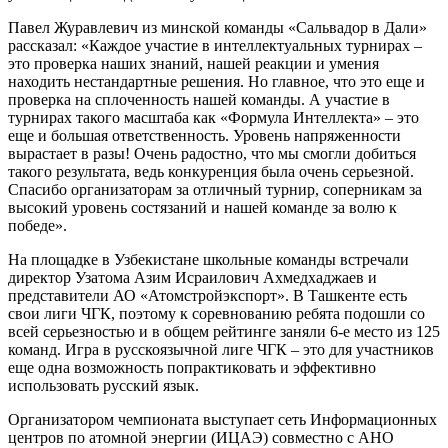
Павел Журавлевич из минской команды «Сальвадор в Дали»
рассказал: «Каждое участие в интеллектуальных турнирах –
это проверка наших знаний, нашей реакции и умения
находить нестандартные решения. Но главное, что это еще и
проверка на сплоченность нашей команды. А участие в
турнирах такого масштаба как «Формула Интеллекта» – это
еще и большая ответственность. Уровень напряженности
вырастает в разы! Очень радостно, что мы смогли добиться
такого результата, ведь конкуренция была очень серьезной.
Спасибо организаторам за отличный турнир, соперникам за
высокий уровень состязаний и нашей команде за волю к
победе».
На площадке в Узбекистане школьные команды встречали
директор Узатома Азим Исраилович Ахмедхаджаев и
представители АО «Атомстройэкспорт». В Ташкенте есть
свои лиги ЧГК, поэтому к соревнованию ребята подошли со
всей серьезностью и в общем рейтинге заняли 6-е место из 125
команд. Игра в русскоязычной лиге ЧГК – это для участников
еще одна возможность попрактиковать и эффективно
использовать русский язык.
Организатором чемпионата выступает сеть Информационных
центров по атомной энергии (ИЦАЭ) совместно с АНО