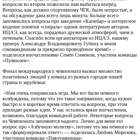
вопросов во втором позволили нам выбиться вперёд.
Вопросы, как должно спортивному ЧГК, были непростые, а
на обсуждение дана всего лишь минута. Больше всего
запомнились вопросы про заведение «Капибар» и интересное
видение понятия «спираль» одним литературным автором.
ИЦАЭ, как всегда, порадовал дружеской атмосферой, чаем и
печеньем. Спасибо всем организаторам из ИЦАЭ, нашему
тренеру Александру Владимировичу Губину и моим
сокомандникам за прекрасно проведённое время!» –
поделился впечатлениями Семён Симонов, участник команды
«Пумпозен».
Финал международного чемпионата вызвал множество
позитивных эмоций у команд из разных городов нашей
страны и зарубежья:
«Нам очень понравилась игра. Мы все были немного
возбуждены, потому что это такое напряжение, когда нужно
быстро и в короткое время ответить на вопросы, при этом
приходят разные идеи. У нас остались яркие впечатления,
возможно, благодаря командной работе. Некоторые вопросы
из Чемпионата запомнятся надолго. Лично для меня это
вопрос про «Азбучную молитву», потому что мы немного не
так сформулировали ответ», — поделилась Любовь Морозова,
участница команды «Павлушкинцы»